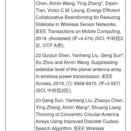
Chen, Aimin Wang, Ying Zhang*, Daxin
Tian, Victor C.M. Leung. Energy Efficient
Collaborative Beamforming for Reducing
Sidelobe in Wireless Sensor Networks.
IEEE Transactions on Mobile Computing,
2019. (Accepted) (IF=4.474) (SCI, 中科院2
区, CCF A类);
22.Guojun Shen, Yanheng Liu, Geng Sun*,
Xu Zhou and Aimin Wang. Suppressing
sidelobe level of the planar antenna array
in wireless power transmission. IEEE
Access, 2019, (7): 6958-6970. (IF=3.557)
(SCI, 中科院2区);
23.Geng Sun, Yanheng Liu, Zhaoyu Chen,
Ying Zhang, Aimin Wang*, Shuang Liang.
Thinning of Concentric Circular Antenna
Arrays Using Improved Discrete Cuckoo
Search Algorithm. IEEE Wireless