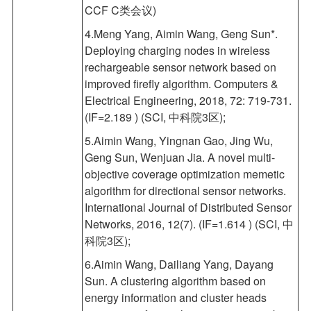
CCF C类会议)
4.Meng Yang, Aimin Wang, Geng Sun*.
Deploying charging nodes in wireless
rechargeable sensor network based on
improved firefly algorithm. Computers &
Electrical Engineering, 2018, 72: 719-731.
(IF=2.189 ) (SCI, 中科院3区);
5.Aimin Wang, Yingnan Gao, Jing Wu,
Geng Sun, Wenjuan Jia. A novel multi-
objective coverage optimization memetic
algorithm for directional sensor networks.
International Journal of Distributed Sensor
Networks, 2016, 12(7). (IF=1.614 ) (SCI, 中
科院3区)
;
6.Aimin Wang, Dailiang Yang, Dayang
Sun. A clustering algorithm based on
energy information and cluster heads