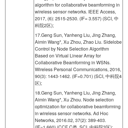
algorithm for collaborative beamforming in
wireless sensor networks. IEEE Access,
2017, (6): 2515-2530. (IF= 3.557) (SCI, 中
科院2区);
17.Geng Sun, Yanheng Liu, Jing Zhang,
Aimin Wang*, Xu Zhou, Zhao Liu. Sidelobe
Control by Node Selection Algorithm
Based on Virtual Linear Array for
Collaborative Beamforming in WSNs.
Wireless Personal Communications, 2016,
90(3): 1443-1462. (IF=0.701) (SCI, 中科院4
区);
18.Geng Sun, Yanheng Liu, Jing Zhang,
Aimin Wang*, Xu Zhou. Node selection
optimization for collaborative beamforming
in wireless sensor networks. Ad Hoc
Networks, 2016.02, 37(2): 389-403.
(IF=1.660) (CCF C类, SCI, 中科院3区);