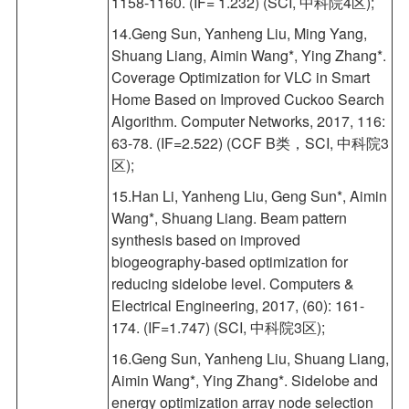
1158-1160. (IF= 1.232) (SCI, 中科院4区);
14.Geng Sun, Yanheng Liu, Ming Yang,
Shuang Liang, Aimin Wang*, Ying Zhang*.
Coverage Optimization for VLC in Smart
Home Based on Improved Cuckoo Search
Algorithm. Computer Networks, 2017, 116:
63-78. (IF=2.522) (CCF B类，SCI, 中科院3
区);
15.Han Li, Yanheng Liu, Geng Sun*, Aimin
Wang*, Shuang Liang. Beam pattern
synthesis based on improved
biogeography-based optimization for
reducing sidelobe level. Computers &
Electrical Engineering, 2017, (60): 161-
174. (IF=1.747) (SCI, 中科院3区);
16.Geng Sun, Yanheng Liu, Shuang Liang,
Aimin Wang*, Ying Zhang*. Sidelobe and
energy optimization array node selection