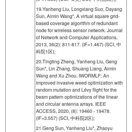
19.Yanheng Liu, Longxiang Suo, Dayang
Sun, Aimin Wang*. A virtual square grid-
based coverage algorithm of redundant
node for wireless sensor network. Journal
of Network and Computer Applications,
2013, 36(2): 811-817. (IF=1.467) (SCI, 中
科院1区);
20.Tingting Zheng, Yanheng Liu, Geng
Sun*, Lin Zhang, Shuang Liang, Aimin
Wang and Xu Zhou. IWORMLF: An
improved invasive weed optimization with
random mutation and Lévy flight for the
beam pattern optimizations of the linear
and circular antenna arrays. IEEE
ACCESS, 2020, (8): 19460 - 19478.
(IF=3.557) (SCI, 中科院2区);
21.Geng Sun, Yanheng Liu*, Zhaoyu