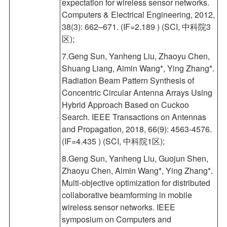
expectation for wireless sensor networks.
Computers & Electrical Engineering, 2012,
38(3): 662–671. (IF=2.189 ) (SCI, 中科院3
区);
7.Geng Sun, Yanheng Liu, Zhaoyu Chen,
Shuang Liang, Aimin Wang*, Ying Zhang*.
Radiation Beam Pattern Synthesis of
Concentric Circular Antenna Arrays Using
Hybrid Approach Based on Cuckoo
Search. IEEE Transactions on Antennas
and Propagation, 2018, 66(9): 4563-4576.
(IF=4.435 ) (SCI, 中科院1区);
8.Geng Sun, Yanheng Liu, Guojun Shen,
Zhaoyu Chen, Aimin Wang*, Ying Zhang*.
Multi-objective optimization for distributed
collaborative beamforming in mobile
wireless sensor networks. IEEE
symposium on Computers and