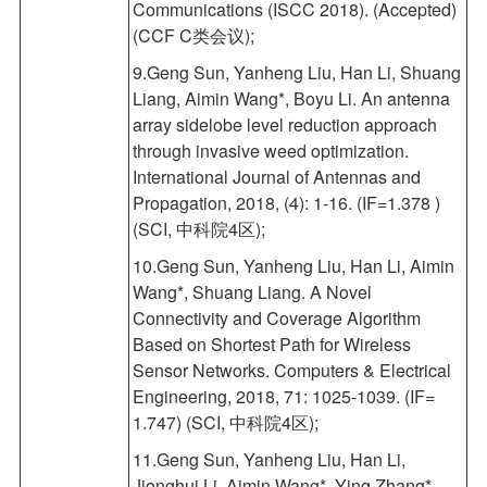
Communications (ISCC 2018). (Accepted)
(CCF C类会议);
9.Geng Sun, Yanheng Liu, Han Li, Shuang
Liang, Aimin Wang*, Boyu Li. An antenna
array sidelobe level reduction approach
through invasive weed optimization.
International Journal of Antennas and
Propagation, 2018, (4): 1-16. (IF=1.378 )
(SCI, 中科院4区);
10.Geng Sun, Yanheng Liu, Han Li, Aimin
Wang*, Shuang Liang. A Novel
Connectivity and Coverage Algorithm
Based on Shortest Path for Wireless
Sensor Networks. Computers & Electrical
Engineering, 2018, 71: 1025-1039. (IF=
1.747) (SCI, 中科院4区);
11.Geng Sun, Yanheng Liu, Han Li,
Jionghui Li, Aimin Wang*, Ying Zhang*.