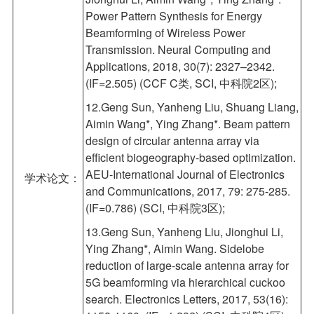
Power Pattern Synthesis for Energy
Beamforming of Wireless Power
Transmission. Neural Computing and
Applications, 2018, 30(7): 2327–2342.
(IF=2.505) (CCF C类, SCI, 中科院2区);
12.Geng Sun, Yanheng Liu, Shuang Liang,
Aimin Wang*, Ying Zhang*. Beam pattern
design of circular antenna array via
efficient biogeography-based optimization.
AEU-International Journal of Electronics
学术论文：
and Communications, 2017, 79: 275-285.
(IF=0.786) (SCI, 中科院3区);
13.Geng Sun, Yanheng Liu, Jionghui Li,
Ying Zhang*, Aimin Wang. Sidelobe
reduction of large-scale antenna array for
5G beamforming via hierarchical cuckoo
search. Electronics Letters, 2017, 53(16):