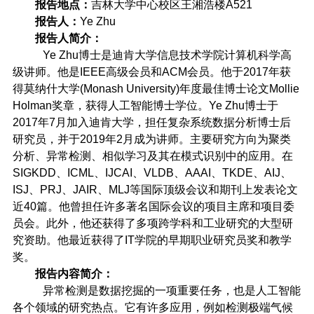
报告地点：
吉林大学中心校区王湘浩楼
A521
报告人：
Ye Zhu
报告人简介：
Ye Zhu
博士是迪肯大学信息技术学院计算机科学高
级讲师。他是
IEEE
高级会员和
ACM
会员。他于
2017
年获
得莫纳什大学
(Monash University)
年度最佳博士论文
Mollie
Holman
奖章，获得人工智能博士学位。
Ye Zhu
博士于
2017
年
7
月加入迪肯大学，担任复杂系统数据分析博士后
研究员，并于
2019
年
2
月成为讲师。主要研究方向为聚类
分析、异常检测、相似学习及其在模式识别中的应用。在
SIGKDD
、
ICML
、
IJCAI
、
VLDB
、
AAAI
、
TKDE
、
AIJ
、
ISJ
、
PRJ
、
JAIR
、
MLJ
等国际顶级会议和期刊上发表论文
近
40
篇。他曾担任许多著名国际会议的项目主席和项目委
员会。此外，他还获得了多项跨学科和工业研究的大型研
究资助。他最近获得了
IT
学院的早期职业研究员奖和教学
奖。
报告内容简介：
异常检测是数据挖掘的一项重要任务，也是人工智能
各个领域的研究热点。它有许多应用，例如检测极端气候