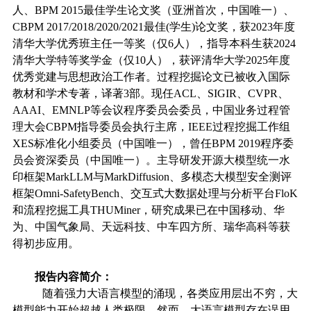
人、
BPM 2015
最佳学生论文奖（亚洲首次，中国唯一）、
CBPM 2017/2018/2020/2021
最佳
(
学生
)
论文奖，获
2023
年度
清华大学优秀班主任一等奖（仅
6
人），指导本科生获
2024
清华大学特等奖学金（仅
10
人），获评清华大学
2025
年度
优秀党建与思想政治工作者。过程挖掘论文已被收入国际
教材和学术专著，译著
3
部。现任
ACL
、
SIGIR
、
CVPR
、
AAAI
、
EMNLP
等会议程序委员会委员，中国业务过程管
理大会
CBPM
指导委员会执行主席，
IEEE
过程挖掘工作组
XES
标准化小组委员（中国唯一），曾任
BPM 2019
程序委
员会资深委员（中国唯一）。主导研发开源大模型统一水
印框架
MarkLLM
与
MarkDiffusion
、多模态大模型安全测评
框架
Omni-SafetyBench
、交互式大数据处理与分析平台
FloK
和流程挖掘工具
THUMiner
，研究成果已在中国移动、华
为、中国气象局、天远科技、中车四方所、瑞华高科等获
得初步应用。
报告内容简介：
随着强力大语言模型的涌现，各类应用层出不穷，大
模型能力开始超越人类极限。然而，大语言模型存在误用