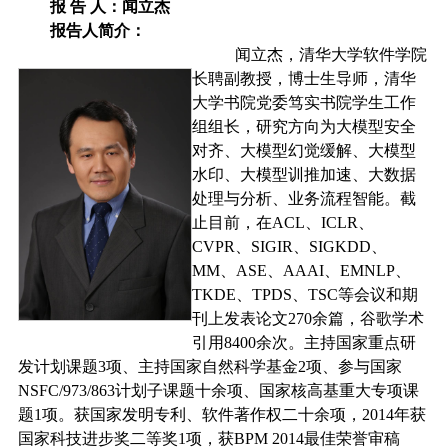
报
告
人：闻立杰
报告人简介：
闻立杰，清华大学软件学院
长聘副教授，博士生导师，清华
大学书院党委笃实书院学生工作
组组长，研究方向为大模型安全
对齐、大模型幻觉缓解、大模型
水印、大模型训推加速、大数据
处理与分析、业务流程智能。截
止目前，在
ACL
、
ICLR
、
CVPR
、
SIGIR
、
SIGKDD
、
MM
、
ASE
、
AAAI
、
EMNLP
、
TKDE
、
TPDS
、
TSC
等会议和期
刊上发表论文
270
余篇，谷歌学术
引用
8400
余次。主持国家重点研
发计划课题
3
项、主持国家自然科学基金
2
项、参与国家
NSFC/973/863
计划子课题十余项、国家核高基重大专项课
题
1
项。获国家发明专利、软件著作权二十余项，
2014
年获
国家科技进步奖二等奖
1
项，获
BPM 2014
最佳荣誉审稿