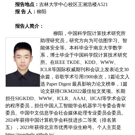
报告地点：
吉林大学中心校区王湘浩楼
A521
报 告 人：
柳阳
报告人简介：
柳阳，中国科学院计算技术研究所
助理研究员，研究方向为可信图学习、智
能体安全等。本科毕业于南京大学数学
系，博士毕业于中国科学院计算技术研究
所。在
IEEE TKDE
、
KDD
、
WWW
、
ICLR
等国际权威期刊和会议上发表论文
30
余篇，谷歌学术引用
1900
余次，
1
篇论文入
选
Paper Digest
最具影响力论文榜单，
1
篇
论文获得
CIKM2022
最佳短文奖项。长期
担任
SIGKDD
、
WWW
、
ICLR
、
AAAI
、
IJCAI
等学术会议
的程序委员，担任中国人工智能学会机器学习专委会青年
委员、中国中文信息学会社会媒体处理专业委员会委员。
2024
年获得中国计算机学会科技进步二等奖（排名第
五），
2023
年获得北京市优秀毕业生称号。个人主页是
https://ponderly.github.io/
。