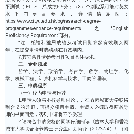
平测试（
IELTS
）总成绩
6.5
分；（
3
）个别院系可能对英文
水平有更高要求，详情请参阅：
https://www.cityu.edu.hk/pg/research-degree-
programmes/entrance-requirements
之
“English
Proficiency Requirement”
部分。
*
注：托福和雅思成绩从考试日期算起有效期为两
年，在提交申请时成绩须在有效期内。
7.
其它条件请参考附件项目具体要求。
二、专业领域
哲学、法学、政治学、考古学、数学、物理学、化
学、机械工程、计算机科学与技术、工商管理等。
三、申请程序
（一）校内申请与推荐
1.
申请人须与本校导师讨论，并在香港城市大学联络
到合适的导师，再提交项目申请。申请人必须取得两校导
师的书面同意，否则申请将不予受理。
2.
请符合申请资格的同学仔细阅读《吉林大学和香港
城市大学联合培养博士研究生计划简介（
2023-24
）》（附