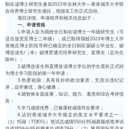
制在读博士研究生参加
2023
年吉林大学
—
香港城市大学联
合培养博士研究生项目，现报名工作正式启动。
项目详情、申请程序和相关信息如下：
一、申请资格
1.
申请人应为我校全日制在读博士一年级研究生（可
适当放宽至博士二年级），或已取得我校
2023
年博士入学
资格且博士阶段导师已确定的全日制应届硕士毕业生、硕
博连读生
/
（本）硕博贯通式培养研究生、直博生（定向生
除外）；
2.
硕博连读生和直博攻读博士学位的学生需在正式转
为博士学习阶段的第一年申请；
3.
热爱祖国，具有良好的政治素质，无违法违纪记
录，品学兼优，身心健康；
4.
德智体全面发展，知识、能力、素质和综合考评优
良；
5.
学习成绩优秀，已修课程成绩符合要求；
6.
达到香港城市大学规定的英文水平要求之一：
（
1
）托福（
TOEFL
）笔试总成绩
550
分
/
托福新版纸笔考试
总成绩
59
分
/
托福网考总成绩
79
分；（
2
）雅思国际英语水