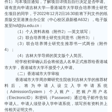
件
1
）与本项目通知，了解项目详情后自行决定是否申请。
请有意向申请吉林大学
—
香港城市大学联合培养博士研究
生项目的同学，于
2022
年
12
月
2
日
16:30
前将下列文件的纸
质版交至港澳台办公室（中心校区鼎新楼
A632
），电子版
发至
hsf@jlu.edu.cn
：
（
1
）个人资料表格（附件
2
）
—
英文填写；
（
2
）联合培养博士研究生同意书（附件
3
）；
（
3
）联合培养博士研究生推荐书一式两份（附件
4
）；
（
4
）吉林大学导师的英文版个人简历。
经学校初审确认后会将候选人名单正式推荐给香港城
市大学，香港城市大学不接受个人申请。
（二）香港城市大学审核
香港城市大学周亦卿研究生院收到吉林大学的推荐材
料后，将为申请人设立入学申请系统
（
AdmissionSystem
）个人账户，把账户用户名
（
ElectronicID
）和密码（
Password
）通过电子邮件告知
申请人。申请人须登录入学申请系统，填写所有资料并上
传相关证明文件。