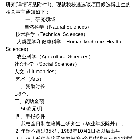
研究
(
详情请见附件
1)
。现就我校遴选该项目候选博士生的
相关事宜通知如下：
一、研究领域
自然科学（
Natural Sciences
）
技术科学（
Technical Sciences
）
人类医学和健康科学（
Human Medicine, Health
Sciences
）
农业科学（
Agricultural Sciences
）
社会科学（
Social Sciences
）
人文（
Humanities
）
艺术（
Arts
）
二、资助时长
1-9
个月
三、资助金额
1150
欧元
/
月
四、申报条件
1.
我校全日制在籍博士研究生（毕业年级除外）；
2.
年龄不超过
35
岁，
1988
年
10
月
1
日及以后出生；
3.
申请人必须在接受资助前的
6
个月内没有在奥地利学