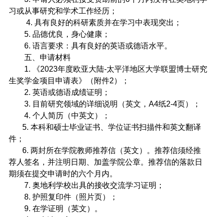
习或从事研究和学术工作经历；
4.
具有良好的科研素质并在学习中表现突出；
5.
品德优良，身心健康；
6.
语言要求：具有良好的英语或德语水平。
五、申请材料
1.
《
2023
年度欧亚大陆
-
太平洋地区大学联盟博士研究
生奖学金项目申请表》（附件
2
）；
2.
英语或德语成绩证明；
3.
目前研究领域的详细说明（英文，
A4
纸
2-4
页）；
4.
个人简历（中英文）；
5.
本科和硕士毕业证书、学位证书扫描件和英文翻译
件；
6.
两封所在学院教师推荐信（英文）。推荐信须经推
荐人签名，并注明日期、加盖学院公章。推荐信的落款日
期须在提交申请时的六个月内。
7.
奥地利学校出具的接收交流学习证明；
8.
护照复印件（照片页）；
9.
在学证明（英文）。