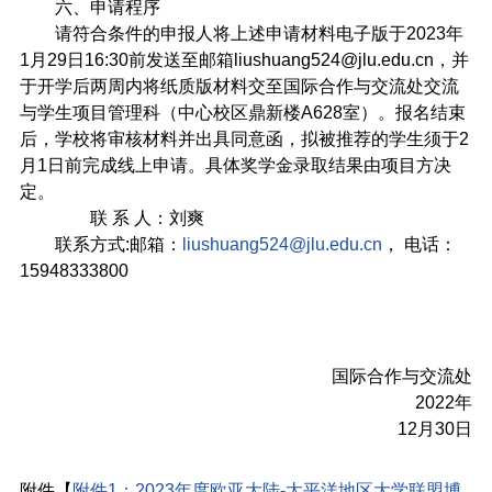
六、申请程序
请符合条件的申报人将上述申请材料电子版于
2023
年
1
月
29
日
16:30
前发送至邮箱
liushuang524@jlu.edu.cn
，并
于开学后两周内将纸质版材料交至国际合作与交流处交流
与学生项目管理科（中心校区鼎新楼
A628
室）。报名结束
后，学校将审核材料并出具同意函，拟被推荐的学生须于
2
月
1
日前完成线上申请。具体奖学金录取结果由项目方决
定。
联 系 人：刘爽
联系方式
:
邮箱：
liushuang524@jlu.edu.cn
， 电话：
15948333800
国际合作与交流处
2022
年
12
月
30
日
附件【
附件1：2023年度欧亚大陆-太平洋地区大学联盟博