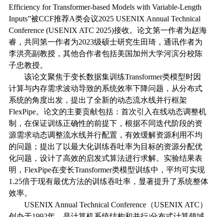
Efficiency for Transformer-based Models with Variable-Length
Inputs”
被
CCF
推荐
A
类会议
2025 USENIX Annual Technical
Conference (USENIX ATC 2025)
接收。论文第一作者为赵海
睿，共同第一作者为
2023
级硕士研究生田琦，通讯作者为
李洪亮副教授，其他合作者包括美国加州大学河滨分校陈
子忠教授。
该论文聚焦于变长数据集训练
Transformer
类模型时因
计算与内存需求波动导致的系统效率下降问题，从分布式
系统的角度出发，提出了全新的动态流水线并行框架
FlexPipe
。论文的主要贡献包括：首次引入在线动态调整机
制，在保证训练正确性的前提下，根据不同迭代阶段的资
源需求动态调整流水线并行配置，有效缓解资源利用不均
的问题；提出了以最大化训练吞吐率为目标的资源分配优
化问题，设计了高效的启发式算法进行求解。实验结果表
明，
FlexPipe
在变长
Transformer
类模型训练中，平均可实现
1.25
倍于现有最优方法的训练吞吐率，显著提升了系统整体
效率。
USENIX Annual Technical Conference
（
USENIX ATC
）
创办于
1992
年，是计算机系统结构和并行
/
分布式计算领域