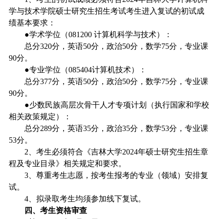
学与技术学院硕士研究生招生考试考生进入复试的初试成
绩基本要求：
●学术学位（
081200
计算机科学与技术）：
总分
320
分，英语
50
分，政治
50
分，数学
75
分，专业课
90
分。
●专业学位（
085404
计算机技术）：
总分
377
分，英语
50
分，政治
50
分，数学
75
分，专业课
90
分。
●少数民族高层次骨干人才专项计划（执行国家和学校
相关政策规定）：
总分
289
分，英语
35
分，政治
35
分，数学
53
分，专业课
53
分。
2
、考生必须符合《吉林大学
2024
年硕士研究生招生章
程及专业目录》相关规定和要求。
3
、尊重考生志愿，按考生报考的专业（领域）安排复
试。
4
、拟录取考生均须参加线下复试。
四、考生资格审查