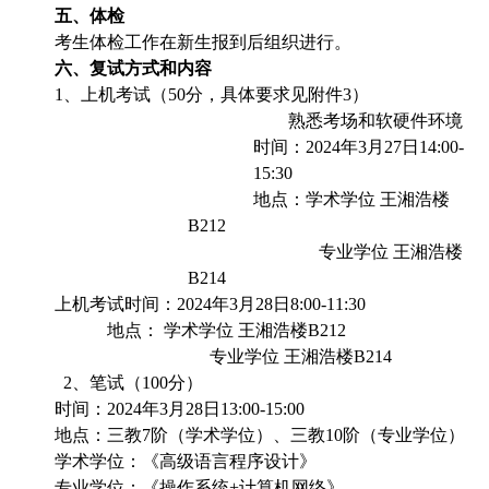
五、体检
考生体检工作在新生报到后组织进行。
六、复试方式和内容
1
、上机考试（
50
分，具体要求见附件
3
）
熟悉考场和软硬件环境
时间：
2024
年
3
月
27
日
14:00-
15:30
地点：学术学位
王湘浩楼
B212
专业学位
王湘浩楼
B214
上机考试时间：
2024
年
3
月
28
日
8:00-11:30
地点： 学术学位
王湘浩楼
B212
专业学位
王湘浩楼
B214
2
、笔试（
100
分）
时间：
2024
年
3
月
28
日
13:00-15:00
地点：三教
7
阶（学术学位）、三教
10
阶（专业学位）
学术学位：《高级语言程序设计》
专业学位：《操作系统
+
计算机网络》