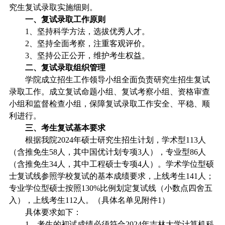
究生复试录取实施细则。
一、复试录取工作原则
1
、坚持科学方法，选拔优秀人才。
2
、坚持全面考察，注重客观评价。
3
、坚持公正公开，维护考生权益。
二、复试录取组织管理
学院成立招生工作领导小组全面负责研究生招生复试
录取工作。成立复试命题小组、复试考察小组、资格审查
小组和监督检查小组，保障复试录取工作安全、平稳、顺
利进行。
三、考生复试基本要求
根据我院
2024
年硕士研究生招生计划，学术型
113
人
（含推免生
58
人，其中国优计划专项
3
人），专业型
86
人
（含推免生
34
人，其中工程硕士专项
4
人）。学术学位型硕
士复试线参照学校复试的基本成绩要求，上线考生
141
人
；
专业学位型硕士按照
130%
比例划定复试线（小数点四舍五
入），上线考生
112
人。（具体名单见附件
1
）
具体要求如下：
1
、考生的初试成绩必须符合
2024
年吉林大学计算机科