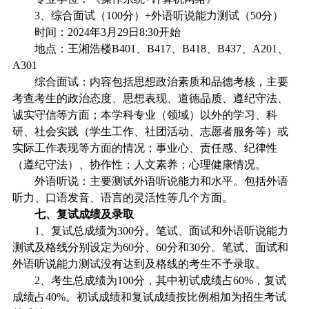
3
、综合面试（
100
分）
+
外语听说能力测试（
50
分）
时间：
2024
年
3
月
29
日
8:30
开始
地点：王湘浩楼
B401
、
B417
、
B418
、
B437
、
A201
、
A301
综合面试：内容包括思想政治素质和品德考核，主要
考查考生的政治态度、思想表现、道德品质、遵纪守法、
诚实守信等方面；本学科专业（领域）以外的学习、科
研、社会实践（学生工作、社团活动、志愿者服务等）或
实际工作表现等方面的情况；事业心、责任感、纪律性
（遵纪守法）、协作性；人文素养；心理健康情况。
外语听说：主要测试外语听说能力和水平。包括外语
听力、口语发音、语言的灵活性等几个方面。
七、复试成绩及录取
1
、复试总成绩为
300
分。
笔试、
面试和外语听说能力
测试及格线分别设定为
60
分、
60
分和
30
分。笔试、面试和
外语听说能力测试没有达到及格线的考生不予录取。
2
、考生总成绩为
100
分，其中初试成绩占
60%
，复试
成绩占
40%
。初试成绩和复试成绩按比例相加为招生考试