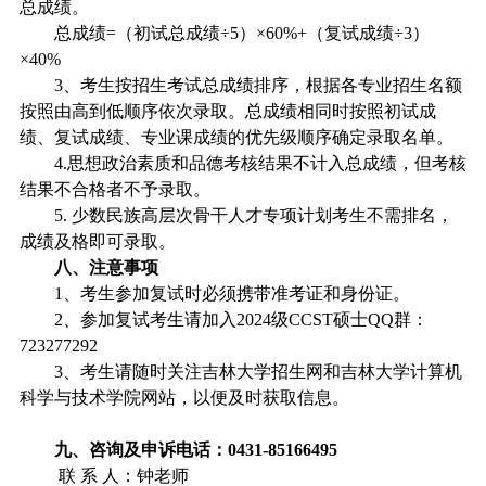
总成绩。
总成绩
=
（初试总成绩÷
5
）×
60%+
（复试成绩÷
3
）
×
40%
3
、考生按招生考试总成绩排序，根据各专业招生名额
按照由高到低顺序依次录取。总成绩相同时按照初试成
绩、复试成绩、专业课成绩的优先级顺序确定录取名单。
4.
思想政治素质和品德考核结果不计入总成绩，但考核
结果不合格者不予录取。
5.
少数民族高层次骨干人才专项计划考生不需排名，
成绩及格即可录取。
八、注意事项
1
、考生参加复试时必须携带准考证和身份证。
2
、参加复试考生请加入
2024
级
CCST
硕士
QQ
群：
723277292
3
、考生请随时关注吉林大学招生网和吉林大学计算机
科学与技术学院网站，以便及时获取信息。
九、咨询及申诉电话：
0431-85166495
联 系 人：钟老师