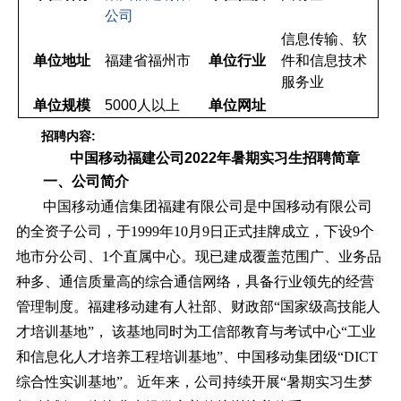
公司
信息传输、软
单位地址
福建省福州市
单位行业
件和信息技术
服务业
单位规模
5000人以上
单位网址
:
招聘内容
中国移动福建公司
2022年暑期实习生招聘简章
一
、公司简介
中国移动通信集团福建有限公司是中国移动有限公司
的全资子公司，于
1999年10月9日正式挂牌成立，下设9个
地市分公司、1个直属中心。现已建成覆盖范围广、业务品
种多、通信质量高的综合通信网络，具备行业领先的经营
管理制度。福建移动建有人社部、财政部
“
国家级高技能人
才培训基地
”
， 该基地同时为工信部教育与考试中心
“
工业
和信息化人才培养工程培训基地
”
、中国移动集团级
“
DICT
综合性实训基地
”
。近年来，公司持续开展
“
暑期实习生梦