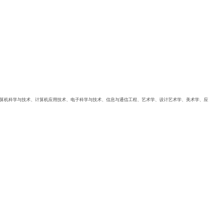
算机科学与技术、计算机应用技术、电子科学与技术、信息与通信工程、艺术学、设计艺术学、美术学、应