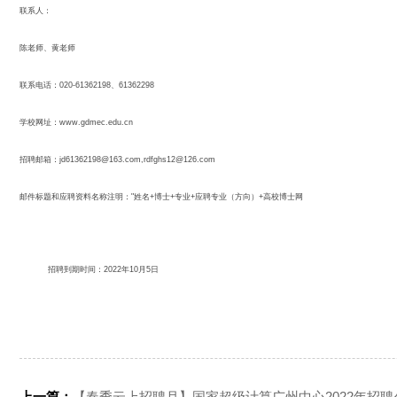
联系人：
陈老师、黄老师
联系电话：
020-61362198
、
61362298
学校网址：
www.gdmec.edu.cn
招聘邮箱：
jd61362198@163.com
,
rdfghs12@126.com
邮件标题和应聘资料名称注明：
"
姓名
+
博士
+
专业
+
应聘专业（方向）
+
高校博士网
招聘到期时间：
2022
年
10
月
5
日
上一篇：
【春季云上招聘月】国家超级计算广州中心2022年招聘