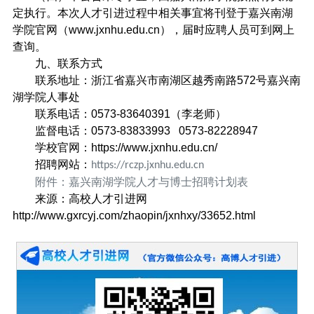
定执行。本次人才引进过程中相关事宜将刊登于嘉兴南湖
学院官网（
www.jxnhu.edu.cn
），届时应聘人员可到网上
查询。
九、联系方式
联系地址：浙江省嘉兴市南湖区越秀南路
572
号嘉兴南
湖学院人事处
联系电话：
0573-83640391
（李老师）
监督电话：
0573-83833993 0573-82228947
学校官网：
https://www.jxnhu.edu.cn/
招聘网站：
https://rczp.jxnhu.edu.cn
附件：嘉兴南湖学院人才与博士招聘计划表
来源：高校人才引进网
http://www.gxrcyj.com/zhaopin/jxnhxy/33652.html