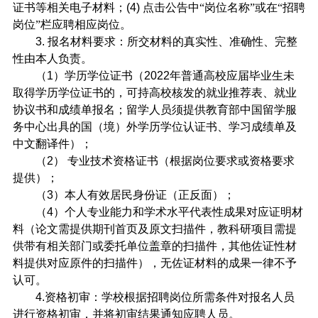
证书等相关电子材料；
(4)
点击公告中“岗位名称”或在“招聘
岗位”栏应聘相应岗位。
3.
报名材料要求：所交材料的真实性、准确性、完整
性由本人负责。
（
1
）学历学位证书（
2022
年普通高校应届毕业生未
取得学历学位证书的，可持高校核发的就业推荐表、就业
协议书和成绩单报名；留学人员须提供教育部中国留学服
务中心出具的国（境）外学历学位认证书、学习成绩单及
中文翻译件）；
（
2
） 专业技术资格证书（根据岗位要求或资格要求
提供）；
（
3
）本人有效居民身份证（正反面）；
（
4
）个人专业能力和学术水平代表性成果对应证明材
料（论文需提供期刊首页及原文扫描件，教科研项目需提
供带有相关部门或委托单位盖章的扫描件，其他佐证性材
料提供对应原件的扫描件），无佐证材料的成果一律不予
认可。
4.
资格初审：学校根据招聘岗位所需条件对报名人员
进行资格初审，并将初审结果通知应聘人员。