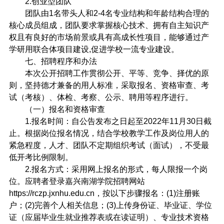
2.
创业型团队
团队由
1
名带头人和
2-4
名专业结构和年龄结构合理的
核心成员组成，团队要求掌握核心技术、拥有自主知识产
权且有良好的市场前景或具有高成长性项目，能够通过产
学研用联合体项目建设
,
促进学校一流专业建设。
七、招聘程序和办法
本次公开招聘工作贯彻公开、平等、竞争、择优的原
则，坚持德才兼备的用人标准，采取报名、资格审查、考
试（考核）、体检、考察、公示、聘用等程序进行。
（一）报名和资格审查
1.
报名时间：自公告发布之日起至
2022
年
11
月
30
日截
止。根据岗位报名情况，结合学校教学工作及岗位用人的
紧急程度，人才、团队不定期组织考试（面试），不受最
低开考比例限制。
2.
报名方式：采用网上报名的形式，每人限报一个岗
位。应聘者登录嘉兴南湖学院招聘网站
https://rczp.jxnhu.edu.cn
，按以下步骤报名：
(1)
注册账
户；
(2)
完善个人相关信息；
(3)
上传身份证、毕业证、学位
证（应届毕业生就业推荐表或在读证明）、专业技术资格