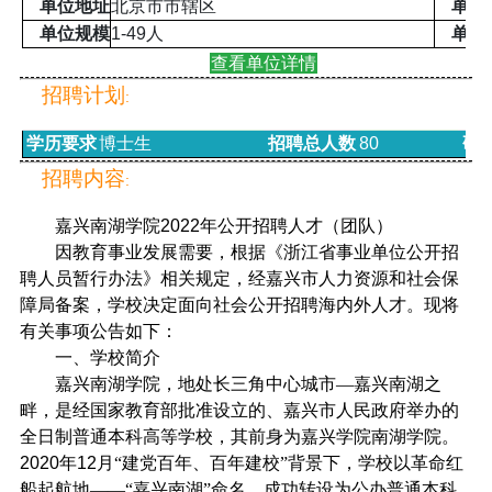
单位地址
北京市市辖区
单位
单位规模
1-49
人
单位
查看单位详情
招聘计划
:
学历要求
博士生
招聘总人数
80
研
招聘内容
:
嘉兴南湖学院
2022
年公开招聘人才（团队）
因教育事业发展需要，根据《浙江省事业单位公开招
聘人员暂行办法》相关规定，经嘉兴市人力资源和社会保
障局备案，学校决定面向社会公开招聘海内外人才。现将
有关事项公告如下：
一、学校简介
嘉兴南湖学院，地处长三角中心城市—嘉兴南湖之
畔，是经国家教育部批准设立的、嘉兴市人民政府举办的
全日制普通本科高等学校，其前身为嘉兴学院南湖学院。
2020
年
12
月“建党百年、百年建校”背景下，学校以革命红
船起航地——“嘉兴南湖”命名，成功转设为公办普通本科