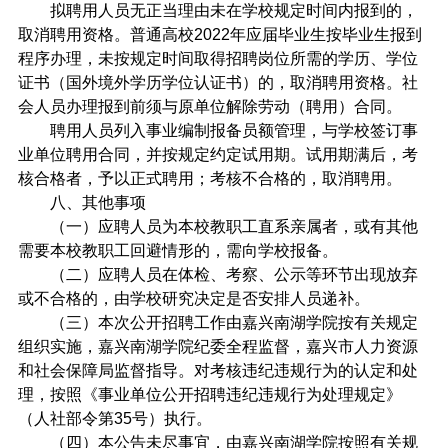
拟聘用人员无正当理由未在学校规定时间内报到的，
取消聘用资格。普通高校
2022
年应届毕业生按毕业生报到
程序办理，未按规定时间取得招聘岗位所需的学历、学位
证书（国外境外学历学位认证书）的，取消聘用资格。社
会人员办理报到前须与原单位解除劳动（聘用）合同。
聘用人员列入事业编制报备员额管理，与学校签订事
业单位聘用合同，并按规定约定试用期。试用期满后，考
核合格者，予以正式聘用；考核不合格的，取消聘用。
八、其他事项
（一）应聘人员为本校教职工直系亲属者，或有其他
需要本校教职工回避情形的，需向学校报备。
（二）应聘人员在体检、考察、公示等环节出现放弃
或不合格的，由学校研究决定是否安排人员递补。
（三）本次公开招聘工作由嘉兴南湖学院按有关规定
组织实施，嘉兴南湖学院纪委全程监督，嘉兴市人力资源
和社会保障局监督指导。对考核违纪违规行为的认定和处
理，按照《事业单位公开招聘违纪违规行为处理规定》
（人社部令第
35
号）执行。
（四）本公告未尽事宜，由嘉兴南湖学院按照有关规