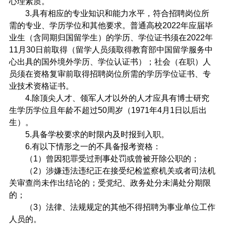
心理素质。
3.
具有相应的专业知识和能力水平，符合招聘岗位所
需的专业、学历学位和其他要求。普通高校
2022
年应届毕
业生（含同期归国留学生）的学历、学位证书须在
2022
年
11
月
30
日前取得（留学人员须取得教育部中国留学服务中
心出具的国外境外学历、学位认证书）；社会（在职）人
员须在资格复审前取得招聘岗位所需的学历学位证书、专
业技术资格证书。
4.
除顶尖人才、领军人才以外的人才应具有博士研究
生学历学位且年龄不超过
50
周岁（
1971
年
4
月
1
日以后出
生）。
5.
具备学校要求的时限内及时报到入职。
6.
有以下情形之一的不具备报考资格：
（
1
）曾因犯罪受过刑事处罚或曾被开除公职的；
（
2
）涉嫌违法违纪正在接受纪检监察机关或者司法机
关审查尚未作出结论的；受党纪、政务处分未满处分期限
的；
（
3
）法律、法规规定的其他不得招聘为事业单位工作
人员的。