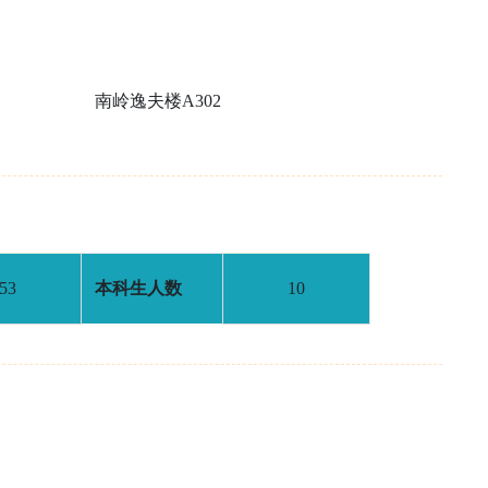
南岭逸夫楼A302
53
本科生人数
10