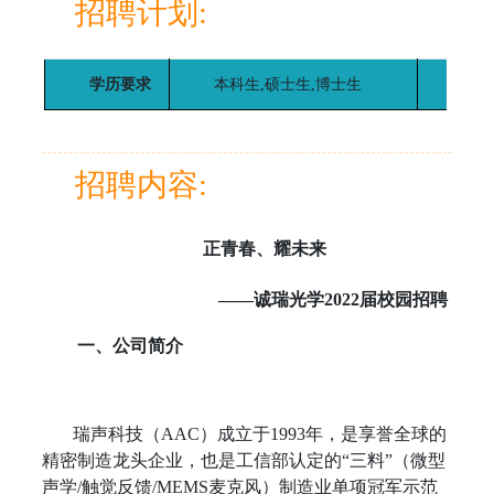
招聘计划:
学历要求
本科生,硕士生,博士生
招聘
招聘内容:
正青春、耀未来
——诚瑞光学2022届校园招聘
一、公司简介
瑞声科技（AAC）成立于1993年，是享誉全球的
精密制造龙头企业，也是工信部认定的“三料”（微型
声学/触觉反馈/MEMS麦克风）制造业单项冠军示范