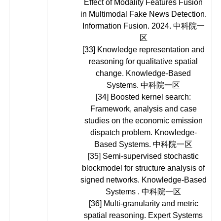
Effect of Modality Features Fusion
in Multimodal Fake News Detection.
Information Fusion. 2024. 中科院一
区
[33] Knowledge representation and
reasoning for qualitative spatial
change. Knowledge-Based
Systems. 中科院一区
[34] Boosted kernel search:
Framework, analysis and case
studies on the economic emission
dispatch problem. Knowledge-
Based Systems. 中科院一区
[35] Semi-supervised stochastic
blockmodel for structure analysis of
signed networks. Knowledge-Based
Systems . 中科院一区
[36] Multi-granularity and metric
spatial reasoning. Expert Systems