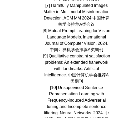
[7] Harmfully Manipulated Images
Matter in Multimodal Misinformation
Detection.
ACM MM 2024.中国计算
机学会推荐A类会议
[8] Mutual Prompt Leaning for Vision
Language Models. International
Journal of Computer Vision. 2024.
中国计算机学会推荐A类期刊
[9] Qualitative constraint satisfaction
problems: An extended framework
with landmarks. Artificial
Intelligence. 中国计算机学会推荐A
类期刊
[10] Unsupervised Sentence
Representation Learning with
Frequency-induced Adversarial
tuning and Incomplete sentence
filtering. Neural Networks. 2024. 中