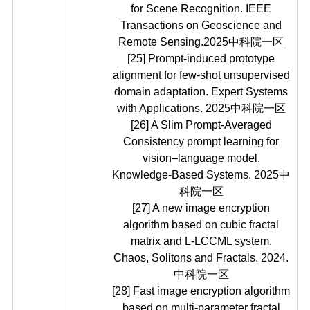
for Scene Recognition. IEEE
Transactions on Geoscience and
Remote Sensing.2025中科院一区
[25]
Prompt-induced prototype
alignment for few-shot unsupervised
domain adaptation. Expert Systems
with Applications. 2025中科院一区
[26] A Slim Prompt-Averaged
Consistency prompt learning for
vision–language model.
Knowledge-Based Systems. 2025中
科院一区
[27] A new image encryption
algorithm based on cubic fractal
matrix and L-LCCML system.
Chaos, Solitons and Fractals. 2024.
中科院一区
[28] Fast image encryption algorithm
based on multi-parameter fractal