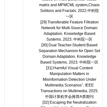
matrix and MPMCML system,Chaos
Solitons and Fractals. 2022.中科院
一区
[29] Transferable Feature Filtration
Network for Multi-Source Domain
Adaptation. Knowledge Based
Systems. 2023. 中科院一区
[30] Dual Teacher-Student Based
Separation Mechanism for Open Set
Domain Adaptation. Knowledge
Based Systems. 2023. 中科院一区
[31] Harmful Visual Content
Manipulation Matters in
Misinformation Detection Under
Multimedia Scenarios". IEEE
Transactions on Multimedia. 2025.
中国计算机学会推荐A类期刊
[32] Escaping the Neutralization