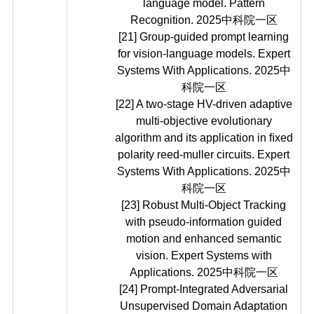
language model. Pattern
Recognition. 2025中科院一区
[21] Group-guided prompt learning
for vision-language models. Expert
Systems With Applications. 2025中
科院一区
[22] A two-stage HV-driven adaptive
multi-objective evolutionary
algorithm and its application in ﬁxed
polarity reed-muller circuits. Expert
Systems With Applications. 2025中
科院一区
[23] Robust Multi-Object Tracking
with pseudo-information guided
motion and enhanced semantic
vision. Expert Systems with
Applications. 2025中科院一区
[24] Prompt-Integrated Adversarial
Unsupervised Domain Adaptation