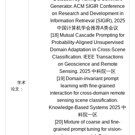
Generator. ACM SIGIR Conference
on Research and Development in
Information Retrieval (SIGIR), 2025
中国计算机学会推荐A类会议
[18] Mutual Cascade Prompting for
Probability-Aligned Unsupervised
Domain Adaptation in Cross-Scene
Classification. IEEE Transactions
on Geoscience and Remote
Sensing. 2025 中科院一区
[19] Domain-invariant prompt
学术
learning with ﬁne-grained
论文：
interaction for cross-domain remote
sensing scene classiﬁcation.
Knowledge-Based Systems 2025 中
科院一区
[20] Mixture of coarse and fine-
grained prompt tuning for vision-