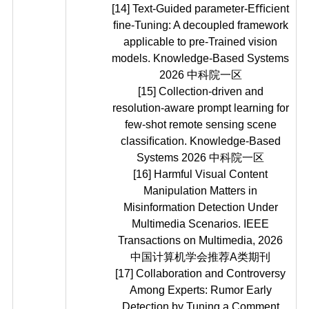
[14] Text-Guided parameter-Eﬃcient
ﬁne-Tuning: A decoupled framework
applicable to pre-Trained vision
models. Knowledge-Based Systems
2026 中科院一区
[15] Collection-driven and
resolution-aware prompt learning for
few-shot remote sensing scene
classiﬁcation. Knowledge-Based
Systems 2026 中科院一区
[16] Harmful Visual Content
Manipulation Matters in
Misinformation Detection Under
Multimedia Scenarios. IEEE
Transactions on Multimedia, 2026
中国计算机学会推荐A类期刊
[17] Collaboration and Controversy
Among Experts: Rumor Early
Detection by Tuning a Comment