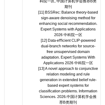
科院一区, 中国计算机学会推荐B类
期刊
[11] BSSRec: Balance theory-based
sign-aware denoising method for
enhancing social recommendation.
Expert Systems with Applications
2026 中科院一区
[12] Data-eﬃcient CLIP-powered
dual-branch networks for source-
free unsupervised domain
adaptation. Expert Systems With
Applications
2026 中科院一区
[13] A novel approach to conjunctive
relation modeling and rule
generation in extended belief rule-
based expert systems for
classification problems. Information
Sciences. 2026.中国计算机学会推
荐B类期刊