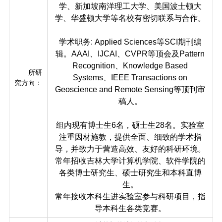
学、新加坡南洋理工大学、美国波士顿大
学、华盛顿大学等名校有密切联系与合作。
学术职务:
Applied Sciences
等
SCI
期刊编
辑
。
AAAI
、
I
JCAI
、
CVPR
等顶会及
Pattern
Recognition
、
Knowledge Based
所研
Systems
、
IEEE Transactions on
究方向：
Geoscience and Remote Sensing
等顶刊审
稿人。
组内现有博士生6名，硕士生28名。实验室
注重因材施教，提供全面、细致的学术指
导，并致力于营造高效、友好的科研环境。
常年招收吉林大学计算机学院、软件学院的
各类博士研究生、硕士研究生和本科直博
生。
常年接收本科生进实验室参与科研项目，指
导本科生各类竞赛。