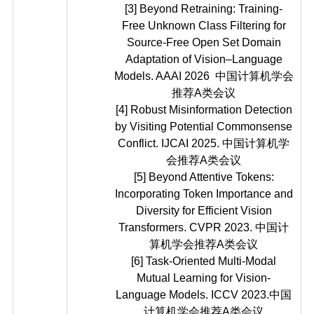
[3] Beyond Retraining: Training-
Free Unknown Class Filtering for
Source-Free Open Set Domain
Adaptation of Vision–Language
Models. AAAI 2026 中国计算机学会
推荐A类会议
[4] Robust Misinformation Detection
by Visiting Potential Commonsense
Conflict. IJCAI 2025. 中国计算机学
会推荐A类会议
[5] Beyond Attentive Tokens:
Incorporating Token Importance and
Diversity for Efficient Vision
Transformers. CVPR 2023. 中国计
算机学会推荐A类会议
[6] Task-Oriented Multi-Modal
Mutual Learning for Vision-
Language Models. ICCV 2023.中国
计算机学会推荐A类会议