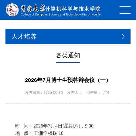
人才培养
各类通知
2026年7月博士生预答辩会议（一）
发布日期：2026-06-30
发布人：
点击量：
774
时
间：
2026
年
7
月
4
日
(
星期
六
)
，
9
:00
地
点：
王湘浩楼
B418