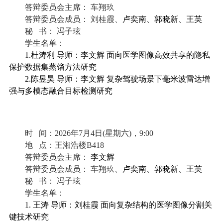
答辩委员会
主席
：
车翔玖
答辩委员会成员：
刘桂霞、
卢奕南、郭晓新、王英
秘
书：
冯子玹
学生名单：
1.杜涛利
导师：李文辉
面向医学图像高效共享的隐私
保护数据集蒸馏方法研究
2.陈昱昊 导师：李文辉 复杂驾驶场景下毫米波雷达增
强与多模态融合目标检测研究
时
间：
2026
年
7
月
4
日
(
星期
六
)
，
9
:00
地
点：
王湘浩楼
B418
答辩委员会
主席
：
李文辉
答辩委员会成员：
车翔玖、
卢奕南、郭晓新、王英
秘
书：
冯子玹
学生名单：
1. 王涛 导师：
刘桂霞
面向复杂结构的医学图像分割关
键技术研究