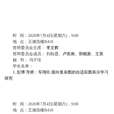
时
间：
2026
年
7
月
4
日
(
星期
六
)
，
9
:00
地
点：
王湘浩楼
B418
答辩委员会
主席
：
李文辉
答辩委员会成员：
刘桂霞、
卢奕南、郭晓新、王英
秘
书：
冯子玹
学生名单：
1. 彭博 导师：车翔玖 面向复杂图的自适应图表示学习
研究
时
间：
2026
年
7
月
4
日
(
星期
六
)
，
9
:00
地
点：
王湘浩楼
B418