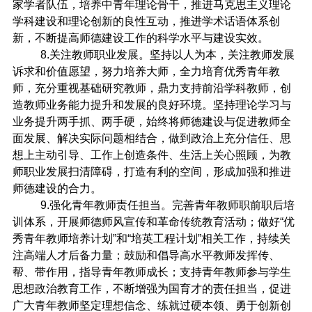
家学者队伍，培养中青年理论骨干，推进马克思主义理论
学科建设和理论创新的良性互动，推进学术话语体系创
新，不断提高师德建设工作的科学水平与建设实效。
8.
关注教师职业发展。坚持以人为本，关注教师发展
诉求和价值愿望，努力培养大师，全力培育优秀青年教
师，充分重视基础研究教师，鼎力支持前沿学科教师，创
造教师业务能力提升和发展的良好环境。坚持理论学习与
业务提升两手抓、两手硬，始终将师德建设与促进教师全
面发展、解决实际问题相结合，做到政治上充分信任、思
想上主动引导、工作上创造条件、生活上关心照顾，为教
师职业发展扫清障碍，打造有利的空间，形成加强和推进
师德建设的合力。
9.
强化青年教师责任担当。完善青年教师职前职后培
训体系，开展师德师风宣传和革命传统教育活动；做好“优
秀青年教师培养计划”和“培英工程计划”相关工作，持续关
注高端人才后备力量；鼓励和倡导高水平教师发挥传、
帮、带作用，指导青年教师成长；支持青年教师参与学生
思想政治教育工作，不断增强为国育才的责任担当，促进
广大青年教师坚定理想信念、练就过硬本领、勇于创新创