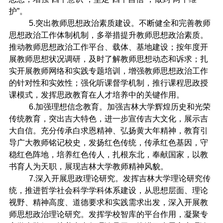
护”。
5.
突出教师思想政治素质建设。不断健全和完善教师
思想政治工作体制机制，多举措提升教师思想政治素质。
推动教师思想政治工作平台、载体、基地建设；按年度开
展教师思想状况调研，及时了解教师思想动态和诉求；扎
实开展教师网络和实践专题培训，增强教师思想政治工作
的针对性和实效性；强化听课督学机制，推行课程思政授
课模式，发挥思政教育在人才培养中的关键作用。
6.
加强理想信念教育。加强吉林大学辉煌历史和光荣
传统教育，突出吉大特色，进一步宣传吉大文化，展示吉
大自信。充分传承白求恩精神、弘扬黄大年精神，教育引
导广大教师铭记校史，发扬红色传统，传承红色基因，守
稳红色阵地，培养红色传人，扎根东北，奉献国家，以教
书育人为天职，展现吉林大学教师精神风貌。
7.
深入开展思政理论研究。发挥吉林大学理论研究传
统，推进哲学社会科学学科体系建设，从思想层面、理论
视野、精神高度、道德要求和实践需求出发，深入开展教
师思想政治理论研究。发挥学校智库的平台作用，凝聚专