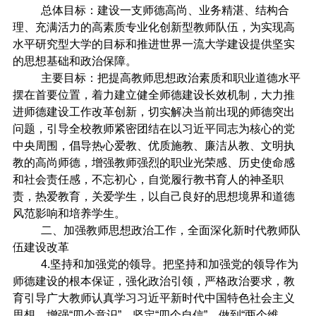
总体目标：建设一支师德高尚、业务精湛、结构合
理、充满活力的高素质专业化创新型教师队伍，为实现高
水平研究型大学的目标和推进世界一流大学建设提供坚实
的思想基础和政治保障。
主要目标：把提高教师思想政治素质和职业道德水平
摆在首要位置，着力建立健全师德建设长效机制，大力推
进师德建设工作改革创新，切实解决当前出现的师德突出
问题，引导全校教师紧密团结在以习近平同志为核心的党
中央周围，倡导热心爱教、优质施教、廉洁从教、文明执
教的高尚师德，增强教师强烈的职业光荣感、历史使命感
和社会责任感，不忘初心，自觉履行教书育人的神圣职
责，热爱教育，关爱学生，以自己良好的思想境界和道德
风范影响和培养学生。
二、加强教师思想政治工作，全面深化新时代教师队
伍建设改革
4.
坚持和加强党的领导。把坚持和加强党的领导作为
师德建设的根本保证，强化政治引领，严格政治要求，教
育引导广大教师认真学习习近平新时代中国特色社会主义
思想，增强“四个意识”，坚定“四个自信”，做到“两个维