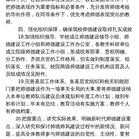
把师德表现作为重要指标和必要条件，充分发挥师德考核
的导向作用，在同等条件下，优先考虑师德表现突出的教
师。
四、强化组织保障，确保我校师德建设取得扎实成效
18.
加强组织领导。学校成立师德建设领导小组、师
德建设工作小组和师德建设工作办公室，各教学科研单位
成立院级师德建设工作小组，形成统筹部署、责权明确、
分工协作、齐抓共管的工作格局，切实做到制度落实、组
织落实、任务落实。校院两级师德建设工作机构设置及人
员组成情况见附件。
19.
完善基层工作体系。各基层党组织和相关职能部
门要把师德建设作为一项事关全局的大事
,
要将师德建设纳
入本单位教师队伍建设总体规划和年度工作计划，做到年
初有计划，年末有总结，教育活动有实施方案，教师个人
有师德档案。
把握重点，讲究实际效果。明确新时代师德建设重
20.
点，深入研究和探讨师德师风建设过程中的新情况、新问
题，提高全体教师参与师德建设的自觉性、主动性。要努