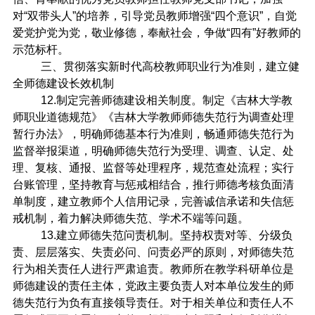
对“双带头人”的培养，引导党员教师增强“四个意识”，自觉
爱党护党为党，敬业修德，奉献社会，争做“四有”好教师的
示范标杆。
三、贯彻落实新时代高校教师职业行为准则，建立健
全师德建设长效机制
12.
制定完善师德建设相关制度。制定《吉林大学教
师职业道德规范》《吉林大学教师师德失范行为调查处理
暂行办法》，明确师德基本行为准则，畅通师德失范行为
监督举报渠道，明确师德失范行为受理、调查、认定、处
理、复核、通报、监督等处理程序，规范查处流程；实行
台账管理，坚持教育与惩戒相结合，推行师德考核负面清
单制度，建立教师个人信用记录，完善诚信承诺和失信惩
戒机制，着力解决师德失范、学术不端等问题。
13.
建立师德失范问责机制。坚持权责对等、分级负
责、层层落实、失责必问、问责必严的原则，对师德失范
行为相关责任人进行严肃追责。教师所在教学科研单位是
师德建设的责任主体，党政主要负责人对本单位发生的师
德失范行为负有直接领导责任。对于相关单位和责任人不