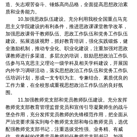
造、矢志艰苦奋斗、锤炼高尚品格，全面提高思想政治素
质和业务能力。
10.
加强思政队伍建设。充分利用我校全国重点马克
思主义学院建设的有利条件，推进思政课课堂教学改革，
加强思政课骨干教师队伍、思政工作队伍和党务工作队伍
建设。拓展选拔视野，抓好教育培训，强化实践锻炼，健
全激励机制，推动专业化、职业化建设，注重加强对思政
课教师进行多渠道、多层次的培训，鼓励思想政治工作队
伍参与马克思主义理论一级学科及相关学科建设，开展国
内外学习调研活动，落实思想政治工作队伍和党务工作队
伍培训计划，形成一支专职为主、专兼结合、素质优良的
工作力量，在全校形成重视思想政治工作队伍的良好氛
围。
11.
加强教师党支部和党员教师队伍建设。充分发挥
教师党支部教育管理监督党员和宣传引导凝聚师生的战斗
堡垒作用，充分发挥党员教师的先锋模范作用，把全面从
严治党要求落实到每个教师党支部和每位教师党员，选优
配强教师党支部书记，注重选拔党性强、业务精、有威
信、肯奉献的优秀党员教师担任教师党支部书记，加强