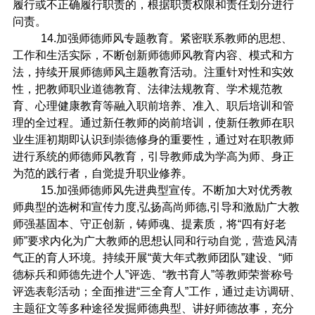
履行或不正确履行职责的，根据职责权限和责任划分进行
问责。
14.
加强师德师风专题教育。紧密联系教师的思想、
工作和生活实际，不断创新师德师风教育内容、模式和方
法，持续开展师德师风主题教育活动。注重针对性和实效
性，把教师职业道德教育、法律法规教育、学术规范教
育、心理健康教育等融入职前培养、准入、职后培训和管
理的全过程。通过新任教师的岗前培训，使新任教师在职
业生涯初期即认识到崇德修身的重要性，通过对在职教师
进行系统的师德师风教育，引导教师成为学高为师、身正
为范的践行者，自觉提升职业修养。
15.
加强师德师风先进典型宣传。不断加大对优秀教
师典型的选树和宣传力度
,
弘扬高尚师德
,
引导和激励广大教
师强基固本、守正创新，铸师魂、提素质，将“四有好老
师”要求内化为广大教师的思想认同和行动自觉，营造风清
气正的育人环境。持续开展“黄大年式教师团队”建设、“师
德标兵和师德先进个人”评选、“教书育人”等教师荣誉称号
评选表彰活动；全面推进“三全育人”工作，通过走访调研、
主题征文等多种途径发掘师德典型、讲好师德故事，充分