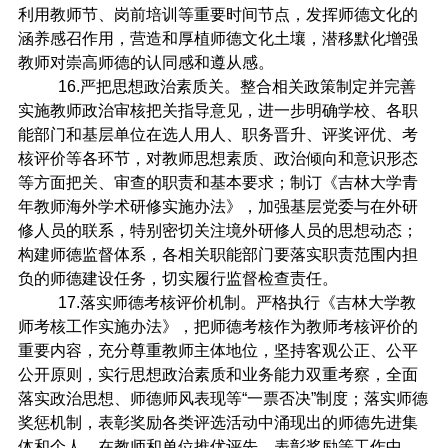
利用教师节、岗前培训等重要时间节点，发挥师德文化的
涵养感召作用，营造和厚植师德文化土壤，潜移默化增强
教师对崇高师德的认同感和遵从感。
16.
严把思想政治素质关。整合相关政策制定并完善
实施教师政治审核把关指导意见，进一步明确学校、各职
能部门和基层单位在选人用人、职务晋升、评奖评优、考
核评价等各环节，对教师思想素质、政治倾向和意识形态
等方面把关、审查的职责和基本要求；制订《吉林大学青
年教师海外学术研修实施办法》，加强基层党委与在外研
修人员的联系，特别密切关注境外研修人员的思想动态；
构建师德监督体系，各相关职能部门要落实职责范围内担
负的师德建设任务，切实履行监督检查责任。
17.
落实师德考核评价机制。严格执行《吉林大学教
师考核工作实施办法》，把师德考核作为教师考核评价的
重要内容，充分尊重教师主体地位，坚持客观公正、公平
公开原则，实行思想政治素质和业务能力双重考察，全面
落实政治思想、师德师风表现等“一票否决”制度；落实师德
奖惩机制，表彰奖励各类评选活动中涌现出的师德先进集
体和个人。在教师和单位推优评先、表彰奖励等工作中，