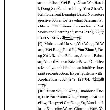
anhuan Chen, Wei Pang, Xuan Wu, Hao L
i, Dong Xu, Yanchun Liang,
You Zhou*
.
Reinforcement Learning-Based Nonautore
gressive Solver for Traveling Salesman Pr
oblems. IEEE Transactions on Neural Net
works and Learning Systems. 2024, 36(7):
13402-13416
.
-博士生一作
[9]. Muhammad Hassan, Yan Wang, Di W
ang, Wei Pang, Daixi Li,
You Zhou*
, Do
ng Xu*, Sami ur-Rahman, Amin ur Rahm
an, Ahmed Ameen Fateh, Peiwu Qin. Dee
p learning model for human-intuitive shoe
print reconstruction. Expert Systems with
Applications. 2024, 249: 123704.
-博士生
一作
[10]. Xuan Wu, Di Wang, Huanhuan Che
n, Lele Yan, Yubin Xiao, Chunyan Miao F
ellow, Hongwei Ge, Dong Xu, Yanchun L
iang, Kangping Wang, Chunguo Wu*,
Yo