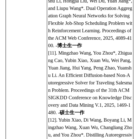
shu Li, Hongjia Liu, Wei Du, Yuan Jiang*,
and Liupu Wang*. Dual Operation Aggreg
ation Graph Neural Networks for Solving
Flexible Job-Shop Scheduling Problem wit
h Reinforcement Learning. Proceedings of
the ACM Web Conference, 2025, 4089-41
00.
-博士生一作
[11]. Mingzhao Wang, You Zhou*, Zhigua
ng Cao, Yubin Xiao, Xuan Wu, Wei Pang,
Yuan Jiang, Hui Yang, Peng Zhao, Yuansh
u Li. An Efficient Diffusion-based Non-A
utoregressive Solver for Traveling Salesma
n Problem. Proceedings of the 31th ACM
SIGKDD Conference on Knowledge Disc
overy and Data Mining V.1, 2025, 1469-1
480.
-硕士生一作
[12]. Yubin Xiao, Di Wang, Boyang Li, M
ingzhao Wang, Xuan Wu, Changliang Zho
u, and You Zhou*. Distilling Autoregressiv