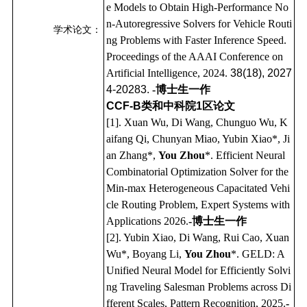
e Models to Obtain High-Performance No
n-Autoregressive Solvers for Vehicle Routi
学术论文：
ng Problems with Faster Inference Speed.
Proceedings of the AAAI Conference on
Artificial Intelligence, 2024.
38(18), 2027
4-20283.
-博士生一作
CCF-B类和中科院1区论文
[1]. Xuan Wu, Di Wang, Chunguo Wu, K
aifang Qi, Chunyan Miao, Yubin Xiao*, Ji
an Zhang*,
You Zhou
*. Efficient Neural
Combinatorial Optimization Solver for the
Min-max Heterogeneous Capacitated Vehi
cle Routing Problem, Expert Systems with
Applications 2026.
-博士生一作
[2]. Yubin Xiao, Di Wang, Rui Cao, Xuan
Wu*, Boyang Li,
You Zhou
*. GELD: A
Unified Neural Model for Efficiently Solvi
ng Traveling Salesman Problems across Di
fferent Scales, Pattern Recognition, 2025.
-