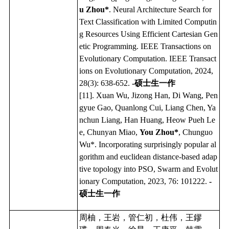
u Zhou*
.
Neural Architecture Search for
Text Classification with Limited Computin
g Resources Using Efficient Cartesian Gen
etic Programming. IEEE Transactions on
Evolutionary Computation. IEEE Transact
ions on Evolutionary Computation, 2024,
28(3): 638-652.
-硕士生一作
[11]. Xuan Wu, Jizong Han, Di Wang, Pen
gyue Gao, Quanlong Cui, Liang Chen, Ya
nchun Liang, Han Huang, Heow Pueh Le
e, Chunyan Miao,
You Zhou*
, Chunguo
Wu*. Incorporating surprisingly popular al
gorithm and euclidean distance-based adap
tive topology into PSO, Swarm and Evolut
ionary Computation, 2023, 76: 101222.
-
硕士生一作
周柚，王岩，管仁初，杜伟，王鏐