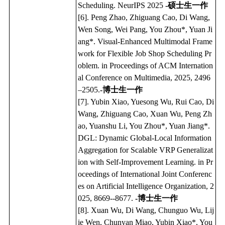
Scheduling. NeurIPS 2025
-硕士生一作
[6]. Peng Zhao, Zhiguang Cao, Di Wang,
Wen Song, Wei Pang, You Zhou*, Yuan Ji
ang*. Visual-Enhanced Multimodal Frame
work for Flexible Job Shop Scheduling Pr
oblem. in Proceedings of ACM Internation
al Conference on Multimedia, 2025, 2496
–2505.
-博士生一作
[7]. Yubin Xiao, Yuesong Wu, Rui Cao, Di
Wang, Zhiguang Cao, Xuan Wu, Peng Zh
ao, Yuanshu Li, You Zhou*, Yuan Jiang*.
DGL: Dynamic Global-Local Information
Aggregation for Scalable VRP Generalizat
ion with Self-Improvement Learning. in Pr
oceedings of International Joint Conferenc
es on Artificial Intelligence Organization, 2
025, 8669--8677.
-博士生一作
[8]. Xuan Wu, Di Wang, Chunguo Wu, Lij
ie Wen, Chunyan Miao, Yubin Xiao*, You