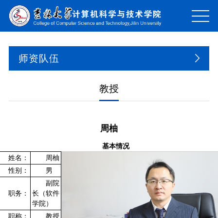
师资队伍
教授
周柚
基本情况
姓名：
周柚
性别：
男
副院
职务：
长（软件
学院）
职称：
教授