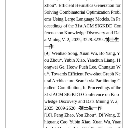
Zhou*. Efficient Heuristics Generation for
Solving Combinatorial Optimization Probl
ems Using Large Language Models. In Pr
oceedings of the 31st ACM SIGKDD Con
ference on Knowledge Discovery and Dat
a Mining V. 2, 2025, 3228-3239.
-博士生
一作
[9]. Wenhao Song, Xuan Wu, Bo Yang, Y
ou Zhou*, Yubin Xiao, Yanchun Liang, H
ongwei Ge, Heow Pueh Lee, Chunguo W
u*. Towards Efficient Few-shot Graph Ne
ural Architecture Search via Partitioning G
radient Contribution, In Proceedings of the
31st ACM SIGKDD Conference on Kno
wledge Discovery and Data Mining V. 2,
2025, 2609-2620.
-硕士生一作
[10]. Peng Zhao, You Zhou*, Di Wang, Z
higuang Cao, Yubin Xiao, Xuan Wu, Yuan