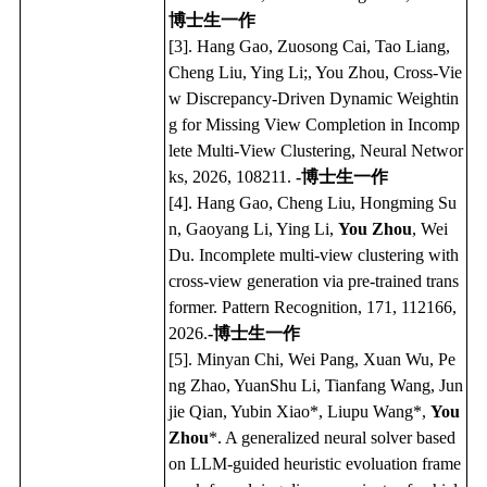
博士生一作
[3]. Hang Gao, Zuosong Cai, Tao Liang,
Cheng Liu, Ying Li;, You Zhou, Cross-Vie
w Discrepancy-Driven Dynamic Weightin
g for Missing View Completion in Incomp
lete Multi-View Clustering, Neural Networ
ks, 2026, 108211.
-博士生一作
[4]. Hang Gao, Cheng Liu, Hongming Su
n, Gaoyang Li, Ying Li,
You Zhou
, Wei
Du. Incomplete multi-view clustering with
cross-view generation via pre-trained trans
former. Pattern Recognition, 171, 112166,
2026.
-博士生一作
[5]. Minyan Chi, Wei Pang, Xuan Wu, Pe
ng Zhao, YuanShu Li, Tianfang Wang, Jun
jie Qian, Yubin Xiao*, Liupu Wang*,
You
Zhou
*. A generalized neural solver based
on LLM-guided heuristic evoluation frame