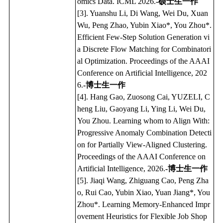
omics Data. ICML 2026.
-硕士生一作
[3]. Yuanshu Li, Di Wang, Wei Du, Xuan
Wu, Peng Zhao, Yubin Xiao*, You Zhou*.
Efficient Few-Step Solution Generation vi
a Discrete Flow Matching for Combinatori
al Optimization. Proceedings of the AAAI
Conference on Artificial Intelligence, 202
6.
-博士生一作
[4]. Hang Gao, Zuosong Cai, YUZELI, C
heng Liu, Gaoyang Li, Ying Li, Wei Du,
You Zhou. Learning whom to Align With:
Progressive Anomaly Combination Detecti
on for Partially View-Aligned Clustering.
Proceedings of the AAAI Conference on
Artificial Intelligence, 2026.
-博士生一作
[5]. Jiaqi Wang, Zhiguang Cao, Peng Zha
o, Rui Cao, Yubin Xiao, Yuan Jiang*, You
Zhou*. Learning Memory-Enhanced Impr
ovement Heuristics for Flexible Job Shop