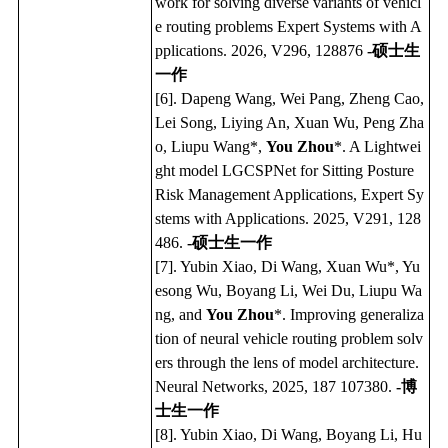
work for solving diverse variants of vehicl
e routing problems Expert Systems with A
pplications. 2026, V296, 128876
-硕士生
一作
[6]. Dapeng Wang, Wei Pang, Zheng Cao,
Lei Song, Liying An, Xuan Wu, Peng Zha
o, Liupu Wang*,
You Zhou
*. A Lightwei
ght model LGCSPNet for Sitting Posture
Risk Management Applications, Expert Sy
stems with Applications. 2025, V291, 128
486.
-硕士生一作
[7]. Yubin Xiao, Di Wang, Xuan Wu*, Yu
esong Wu, Boyang Li, Wei Du, Liupu Wa
ng, and
You Zhou
*. Improving generaliza
tion of neural vehicle routing problem solv
ers through the lens of model architecture.
Neural Networks, 2025,
187
107380.
-博
士生一作
[8]. Yubin Xiao, Di Wang, Boyang Li, Hu