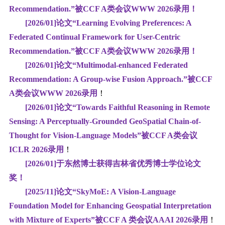
Recommendation.”
被CCF A类会议
WWW
2026
录用
！
[2026/01]
论文“Learning Evolving Preferences: A
Federated Continual Framework for User-Centric
Recommendation.”
被CCF A类会议
WWW
2026
录用
！
[2026/01]
论文“Multimodal-enhanced Federated
Recommendation: A Group-wise Fusion Approach.”
被CCF
A类会议
WWW
2026
录用
！
[2026/01]
论文“Towards Faithful Reasoning in Remote
Sensing: A Perceptually-Grounded GeoSpatial Chain-of-
Thought for Vision-Language Models”
被CCF A类会议
ICLR
2026
录用
！
[2026/01]于东然博士获得吉林省优秀博士学位论文
奖！
[2025/11]
论文“SkyMoE: A Vision-Language
Foundation Model for Enhancing Geospatial Interpretation
with Mixture of Experts”
被CCF A 类会议
AAAI
2026
录用
！