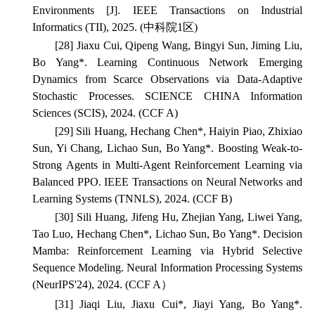
Environments [J].
IEEE Transactions on Industrial
Informatics
(TII), 2025. (中科院1区)
[28] Jiaxu Cui, Qipeng Wang, Bingyi Sun, Jiming Liu,
Bo Yang*. Learning Continuous Network Emerging
Dynamics from Scarce Observations via Data-Adaptive
Stochastic Processes.
SCIENCE CHINA Information
Sciences
(SCIS), 2024. (CCF A)
[29] Sili Huang, Hechang Chen*, Haiyin Piao, Zhixiao
Sun, Yi Chang, Lichao Sun, Bo Yang*. Boosting Weak-to-
Strong Agents in Multi-Agent Reinforcement Learning via
Balanced PPO.
IEEE Transactions on Neural Networks and
Learning Systems
(TNNLS), 2024. (CCF B)
[30] Sili Huang, Jifeng Hu, Zhejian Yang, Liwei Yang,
Tao Luo, Hechang Chen*, Lichao Sun, Bo Yang*. Decision
Mamba: Reinforcement Learning via Hybrid Selective
Sequence Modeling.
Neural Information Processing Systems
(NeurIPS'24), 2024. (CCF A）
[31]
Jiaqi Liu, Jiaxu Cui*, Jiayi Yang, Bo Yang*.