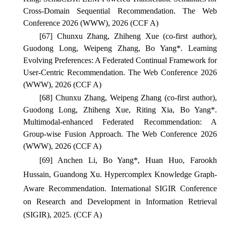
Cross-Domain Sequential Recommendation. The Web
Conference 2026 (WWW), 2026 (CCF A)
[67]
Chunxu Zhang, Zhiheng Xue (co-first author),
Guodong Long, Weipeng Zhang, Bo Yang*. Learning
Evolving Preferences: A Federated Continual Framework for
User-Centric Recommendation. The Web Conference 2026
(WWW), 2026 (CCF A)
[68]
Chunxu Zhang, Weipeng Zhang (co-first author),
Guodong Long, Zhiheng Xue, Riting Xia, Bo Yang*.
Multimodal-enhanced Federated Recommendation: A
Group-wise Fusion Approach. The Web Conference 2026
(WWW), 2026 (CCF A)
[69]
Anchen Li, Bo Yang*, Huan Huo, Farookh
Hussain, Guandong Xu.
Hypercomplex Knowledge Graph-
Aware Recommendation.
International SIGIR Conference
on Research and Development in Information Retrieval
(SIGIR), 2025. (CCF A)