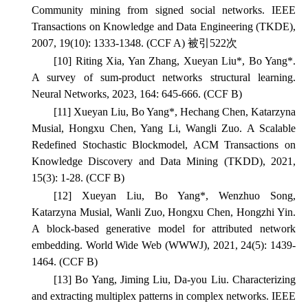
Community mining from signed social networks.
IEEE
Transactions on Knowledge and Data Engineering
(TKDE),
2007, 19(10): 1333-1348. (CCF A) 被引522次
[10] Riting Xia, Yan Zhang, Xueyan Liu*, Bo Yang*.
A survey of sum-product networks structural learning.
Neural Networks
, 2023, 164: 645-666. (CCF B)
[11] Xueyan Liu, Bo Yang*, Hechang Chen, Katarzyna
Musial, Hongxu Chen, Yang Li, Wangli Zuo. A Scalable
Redefined Stochastic Blockmodel,
ACM Transactions on
Knowledge Discovery and Data Mining
(TKDD), 2021,
15(3): 1-28. (CCF B)
[12] Xueyan Liu, Bo Yang*, Wenzhuo Song,
Katarzyna Musial, Wanli Zuo, Hongxu Chen, Hongzhi Yin.
A block-based generative model for attributed network
embedding.
World Wide Web
(WWWJ), 2021, 24(5): 1439-
1464. (CCF B)
[13] Bo Yang, Jiming Liu, Da-you Liu. Characterizing
and extracting multiplex patterns in complex networks.
IEEE