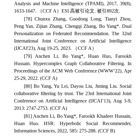
Analysis and Machine Intelligence
(TPAMI), 2017, 39(8),
1633-1647. （CCF A）ESI 高被引论文. 被引892次.
[78] Chunxu Zhang, Guodong Long, Tianyi Zhou,
Peng Yan, Zijian Zhang, Chengqi Zhang, Bo Yang*. Dual
Personalization on Federated Recommendation.
The 32nd
International Joint Conference on Artificial Intelligence
(IJCAI'23), Aug 19-25, 2023. （CCF A）
[79] Anchen Li, Bo Yang*, Huan Huo, Farookh
Hussain. Hypercomplex Graph Collaborative Filtering.
In
Proceedings of the ACM Web Conference
(WWW’22), Apr
25-29, 2022. (CCF A)
[80] Bo Yang, Yu Lei, Dayou Liu, Jiming Liu. Social
collaborative filtering by trust.
The 23rd International Joint
Conference on Artificial Intelligence
(IJCAI’13), Aug 3-9,
2013: 2747-2753. (CCF A)
[81] Anchen Li, Bo Yang*, Farookh Khadeer Hussain,
Huan Huo. HSR: Hyperbolic Social Recommender,
Information Sciences
, 2022, 585: 275-288. (CCF B)