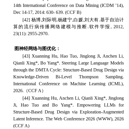
14th International Conference on Data Mining
(ICDM ’14),
Dec 14-17, 2014: 630- 639. (CCF B)
[42] 杨博,刘际明,杨建宁,白媛,刘大有.基于自治计
算的流行病传播网络建模与推断.
软件学报
, 2012,
23(11): 2955-2970.
图神经网络与图优化：
[43] Xuanning Hu, Hao Tuo, Jinglong Ji, Anchen Li,
Qianli Xing*, Bo Yang*. Steering Large Language Models
through the DMTA Cycle: Structure-Based Drug Design via
Knowledge-Driven Bi-Level Thompson Sampling.
International Conference on Machine Learning (ICML),
2026.（CCF A）
[44] Xuanning Hu, Anchen Li, Qianli Xing*, Jinglong
Ji, Hao Tuo and Bo Yang*. Empowering LLMs for
Structure-Based Drug Design via Exploration-Augmented
Latent Inference. The Web Conference 2026 (WWW), 2026
(CCF A)