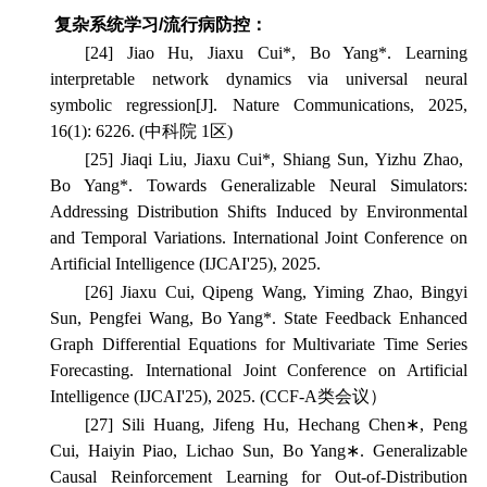
复杂系统学习/流行病防控：
[24]
Jiao Hu, Jiaxu Cui*, Bo Yang*. Learning
interpretable network dynamics via universal neural
symbolic regression[J]. Nature Communications, 2025,
16(1): 6226. (中科院 1区)
[25] Jiaqi Liu,
Jiaxu Cui*,
Shiang Sun, Yizhu Zhao,
Bo Yang*. Towards Generalizable Neural Simulators:
Addressing Distribution Shifts Induced by Environmental
and Temporal Variations.
International Joint Conference on
Artificial Intelligence
(IJCAI'25), 2025.
[26] Jiaxu Cui, Qipeng Wang, Yiming Zhao, Bingyi
Sun, Pengfei Wang, Bo Yang*. State Feedback Enhanced
Graph Differential Equations for Multivariate Time Series
Forecasting.
International Joint Conference on Artificial
Intelligence
(IJCAI'25), 2025. (CCF-A类会议）
[27] Sili Huang, Jifeng Hu, Hechang Chen∗, Peng
Cui, Haiyin Piao, Lichao Sun, Bo Yang∗. Generalizable
Causal Reinforcement Learning for Out-of-Distribution