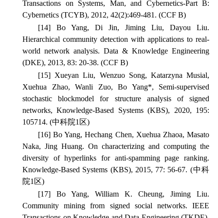
Transactions on Systems, Man, and Cybernetics-Part B:
Cybernetics
(TCYB), 2012, 42(2):469-481. (CCF B)
[14] Bo Yang, Di Jin, Jiming Liu, Dayou Liu.
Hierarchical community detection with applications to real-
world network analysis.
Data & Knowledge Engineering
(DKE), 2013, 83: 20-38. (CCF B)
[15] Xueyan Liu, Wenzuo Song, Katarzyna Musial,
Xuehua Zhao, Wanli Zuo, Bo Yang*, Semi-supervised
stochastic blockmodel for structure analysis of signed
networks,
Knowledge-Based Systems
(KBS), 2020, 195:
105714. (中科院1区)
[16] Bo Yang, Hechang Chen, Xuehua Zhaoa, Masato
Naka, Jing Huang. On characterizing and computing the
diversity of hyperlinks for anti-spamming page ranking.
Knowledge-Based Systems
(KBS), 2015, 77: 56-67. (中科
院1区)
[17] Bo Yang, William K. Cheung, Jiming Liu.
Community mining from signed social networks.
IEEE
Transactions on Knowledge and Data Engineering
(TKDE),