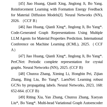
[45] Jiao Huang, Qianli Xing, Jinglong Ji, Bo Yang.
Reinforcement Learning with Formation Energy Feedback
for Material Diffusion Models[J].
Neural Networks
(NN)
,
2026. （CCF B）
[46] Jiao Huang, Qianli Xing*, Jinglong Ji, Bo Yang*.
Code-Generated Graph Representations Using Multiple
LLM Agents for Material Properties Prediction.
International
Conference on Machine Learning
(ICML), 2025.（CCF
A）
[47] Jiao Huang, Qianli Xing*, Jinglong Ji, Bo Yang*.
PerCNet: Periodic complete representation for crystal
graphs.
Neural Networks
(NN), 2025. (CCF B)
[48] Chunxu Zhang, Ximing Li, Hongbin Pei, Zijian
Zhang, Bing Liu, Bo Yang*. LaenNet: Learning robust
GCNs by propagating labels.
Neural Networks
, 2023, 168:
652-664. (CCF B)
[49] Riting Xia, Yan Zhang, Chunxu Zhang, Xueyan
Liu*, Bo Yang*. Multi-head Variational Graph Autoencoder