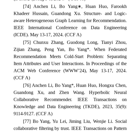
[74] Anchen Li, Bo Yang∗, Huan Huo, Farookh
Khadeer Hussain, Guandong Xu. Structure- and Logic-
aware Heterogeneous Graph Learning for Recommendation.
IEEE International Conference on Data Engineering
(ICDE). May 13-17, 2024. (CCF A)
[75] Chunxu Zhang, Guodong Long, Tianyi Zhou,
Zijian Zhang, Peng Yan, Bo Yang*. When Federated
Recommendation Meets Cold-Start Problem: Separating
Item Attributes and User Interactions.
In Proceedings of the
ACM Web Conference
(WWW’24), May 13-17, 2024.
(CCF A)
[76] Anchen Li, Bo Yang*, Huan Huo, Hongxu Chen,
Guandong Xu, and Zhen Wang. Hyperbolic Neural
Collaborative Recommender.
IEEE Transactions on
Knowledge and Data Engineering
(TKDE), 2023, 35(9):
9114-9127. (CCF A)
[77] Bo Yang, Yu Lei, Jiming Liu, Wenjie Li. Social
collaborative filtering by trust.
IEEE Transactions on Pattern