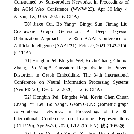
Constrained by Sum-product Networks.
In Proceedings of
the ACM Web Conference
(WWW’23), Apr 30-May 4,
Austin, TX, USA, 2023. (CCF A)
[50] Jiaxu Cui, Bo Yang*, Bingyi Sun, Jiming Liu.
Cost-aware Graph Generation: A Deep Bayesian
Optimization Approach.
The 35th AAAI Conference on
Artificial Intelligence
(AAAI’21), Feb 2-9, 2021,7142-7150.
(CCF A)
[51] Hongbin Pei, Bingzhe Wei, Kevin Chang, Chunxu
Zhang, Bo Yang*. Curvature Regularization to Prevent
Distortion in Graph Embedding.
The 34th International
Conference on Neural Information Processing Systems
(NeurPIS’20), Dec 6-12, 2020, 1-12. (CCF A)
[52] Hongbin Pei, Bingzhe Wei, Kevin Chen-Chuan
Chang, Yu Lei, Bo Yang*. Geom-GCN: geometric graph
convolutional networks.
I
n Proceedings of the 8th
International Conference on Learning Representations
(ICLR’20), Apr 26-30, 2020, 1-12. (CCF A). 被引1958次.
[53] Jiaxu Cui, Bo Yang*, Xia Hu. Deep Bayesian