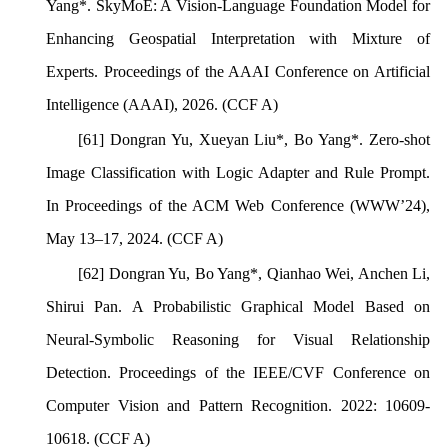
Yang*. SkyMoE: A Vision-Language Foundation Model for
Enhancing Geospatial Interpretation with Mixture of
Experts. Proceedings of the AAAI Conference on Artificial
Intelligence (AAAI),
2026.
(
CCF A)
[61] Dongran Yu, Xueyan Liu*, Bo Yang*. Zero-shot
Image Classification with Logic Adapter and Rule Prompt.
In Proceedings of the ACM Web Conference
(WWW’24),
May 13–17, 2024. (CCF A)
[62] Dongran Yu, Bo Yang*, Qianhao Wei, Anchen Li,
Shirui Pan. A Probabilistic Graphical Model Based on
Neural-Symbolic Reasoning for Visual Relationship
Detection.
Proceedings of the IEEE/CVF Conference on
Computer Vision and Pattern Recognition
. 2022: 10609-
10618. (CCF A)