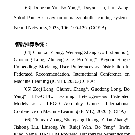
[63] Dongran Yu, Bo Yang*, Dayou Liu, Hui Wang,
Shirui Pan. A survey on neural-symbolic learning systems.
Neural Networks
, 2023, 166: 105-126. (CCF B)
智能推荐系统：
[64] Chunxu Zhang, Weipeng Zhang (co-first author),
Guodong Long, Zhiheng Xue, Bo Yang*. Beyond Single
Embedding: Modeling User Preferences as Distribution in
Federated Recommendation. International Conference on
Machine Learning (ICML), 2026
.
(CCF A)
[65] Zeqi Leng, Chunxu Zhang*, Guodong Long, Bo
Yang*. LEGO-FL: Learning Heterogeneous Federated
Models as a LEGO Assembly Games. International
Conference on Machine Learning (ICML), 2026.
(CCF A)
[66]
Chunxu Zhang, Shanqiang Huang, Zijian Zhang*,
Jiahong Liu, Linsong Yu, Ruiqi Wan, Bo Yang*, Irwin
King. SemaCDR: LLM-Powered Transferable Semantics for