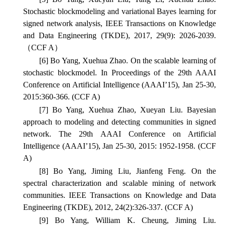
Stochastic blockmodeling and variational Bayes learning for
signed network analysis,
IEEE Transactions on Knowledge
and Data Engineering
(TKDE), 2017, 29(9): 2026-2039.
（CCF A）
[6] Bo Yang, Xuehua Zhao. On the scalable learning of
stochastic blockmodel.
In Proceedings of the 29th AAAI
Conference on Artificial Intelligence
(AAAI’15), Jan 25-30,
2015:360-366. (CCF A)
[7] Bo Yang, Xuehua Zhao, Xueyan Liu. Bayesian
approach to modeling and detecting communities in signed
network.
The 29th AAAI Conference on Artificial
Intelligence
(AAAI’15), Jan 25-30, 2015: 1952-1958. (CCF
A)
[8] Bo Yang, Jiming Liu, Jianfeng Feng. On the
spectral characterization and scalable mining of network
communities.
IEEE Transactions on Knowledge and Data
Engineering
(TKDE), 2012, 24(2):326-337. (CCF A)
[9] Bo Yang, William K. Cheung, Jiming Liu.