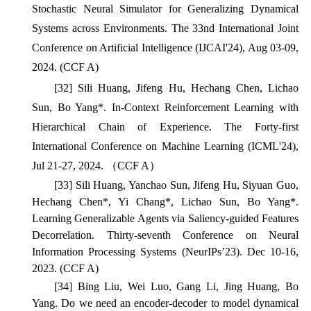
Stochastic Neural Simulator for Generalizing Dynamical
Systems across Environments.
The 33nd International Joint
Conference on Artificial Intelligence
(IJCAI'24), Aug 03-09,
2024. (CCF A)
[32] S
ili Huang, Jifeng Hu, Hechang Chen, Lichao
Sun, Bo Yang*. In-Context Reinforcement Learning with
Hierarchical Chain of Experience.
The Forty-first
International Conference on Machine Learning
(ICML'24),
Jul 21-27, 2024. （CCF A）
[33] Sili Huang, Yanchao Sun, Jifeng Hu, Siyuan Guo,
Hechang Chen*, Yi Chang*, Lichao Sun, Bo Yang*.
Learning Generalizable Agents via Saliency-guided Features
Decorrelation.
Thirty-seventh Conference on Neural
Information Processing Systems
(NeurIPs’23). Dec 10-16,
2023. (CCF A)
[34] Bing Liu, Wei Luo, Gang Li, Jing Huang, Bo
Yang. Do we need an encoder-decoder to model dynamical