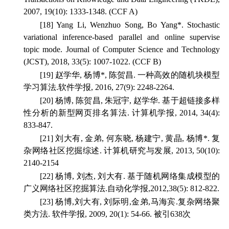
2007, 19(10): 1333-1348. (CCF A)
[18] Yang Li, Wenzhuo Song, Bo Yang*. Stochastic
variational inference-based parallel and online supervise
topic mode.
Journal of Computer Science and Technology
(JCST), 2018, 33(5): 1007-1022. (CCF B)
[19] 赵学华, 杨博*, 陈贺昌. 一种高效的随机块模型
学习算法.
软件学报
, 2016, 27(9): 2248-2264.
[20] 杨博, 陈贺昌, 朱冠宇, 赵学华. 基于超链接多样
性分析的新型网页排名算法.
计算机学报
, 2014, 34(4):
833-847.
[21] 刘大有, 金弟, 何东晓, 杨建宁, 黄晶, 杨博*. 复
杂网络社区挖掘综述.
计算机研究与发展
, 2013, 50(10):
2140-2154
[22] 杨博, 刘杰, 刘大有. 基于随机网络集成模型的
广义网络社区挖掘算法.
自动化学报
,2012,38(5): 812-822.
[23] 杨博,刘大有, 刘际明,金弟,马海宾.复杂网络聚
类方法.
软件学报
, 2009, 20(1): 54-66. 被引638次