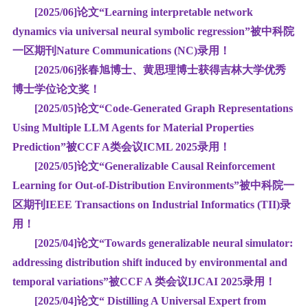
[2025/06]
论文“Learning interpretable network
dynamics via universal neural symbolic regression”
被中科院
一区期刊
Nature
Communications
(NC)
录用
！
[2025/06]张春旭博士、
黄思理博士获得吉林大学优秀
博士学位论文奖！
[2025/05]论文“Code-Generated Graph Representations
Using Multiple LLM Agents for Material Properties
Prediction”被CCF A类会议
ICML
2025
录用！
[2025/05]论文“Generalizable Causal Reinforcement
Learning for Out-of-Distribution Environments”被中科院一
区期刊
IEEE Transactions on Industrial Informatics
(TII)
录
用！
[2025/04]论文“Towards generalizable neural simulator:
addressing distribution shift induced by environmental and
temporal variations”被CCF A 类会议
IJCAI
2025
录用！
[2025/04]论文“
Distilling A Universal Expert from