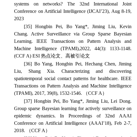
systems on networks?
The 32nd International Joint
Conference on Artificial Intelligence
(IJCAI’23), Aug 8-19,
2023
[35] Hongbin Pei, Bo Yang*, Jiming Liu, Kevin
Chang. Active Surveillance via Group Sparse Bayesian
Learning.
IEEE Transactions on Pattern Analysis and
Machine Intelligence
(TPAMI),2022, 44(3): 1133-1148.
(CCF A) ESI 热点论文、高被引论文
[36] Bo Yang, Hongbin Pei, Hechang Chen, Jiming
Liu, Shang Xia. Characterizing and discovering
spatiotemporal social contact patterns for healthcare.
IEEE
Transactions on Pattern Analysis and Machine Intelligence
(TPAMI), 2017, 39(8), 1532-1546. （CCF A）
[37] Hongbin Pei, Bo Yang*, Jiming Liu, Lei Dong.
Group sparse Bayesian learning for actively surveillance on
epidemic dynamics.
In Proceedings of 32nd AAAI
Conference on Artificial Intelligence
(AAAI’18), Feb 2-7,
2018. （CCF A）