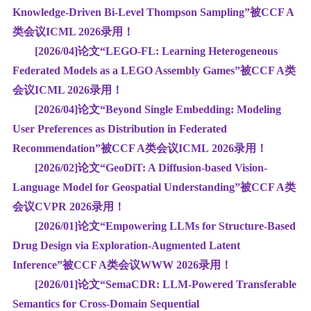
Knowledge-Driven Bi-Level Thompson Sampling”
被CCF A
类会议
ICML
2026
录用
！
[2026/04]
论文“LEGO-FL: Learning Heterogeneous
Federated Models as a LEGO Assembly Games”
被CCF A类
会议
ICML
2026
录用
！
[2026/04]
论文“Beyond Single Embedding: Modeling
User Preferences as Distribution in Federated
Recommendation”
被CCF A类会议
ICML
2026
录用
！
[2026/02]
论文“GeoDiT: A Diffusion-based Vision-
Language Model for Geospatial Understanding”
被CCF A类
会议
CVPR
2026
录用
！
[2026/01]
论文“Empowering LLMs for Structure-Based
Drug Design via Exploration-Augmented Latent
Inference”
被CCF A类会议
WWW
2026
录用
！
[2026/01]
论文“SemaCDR: LLM-Powered Transferable
Semantics for Cross-Domain Sequential