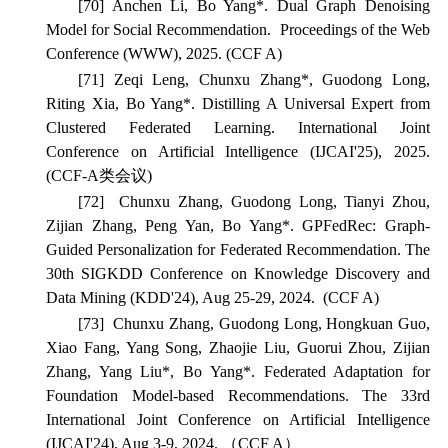
[70] Anchen Li, Bo Yang*.
Dual Graph Denoising
Model for Social Recommendation.
Proceedings of the Web
Conference
(WWW), 2025. (CCF A)
[71] Zeqi Leng, Chunxu Zhang*, Guodong Long,
Riting Xia, Bo Yang*. Distilling A Universal Expert from
Clustered Federated Learning.
International Joint
Conference on Artificial Intelligence
(IJCAI'25), 2025.
(CCF-A类会议)
[72]
Chunxu Zhang, Guodong Long, Tianyi Zhou,
Zijian Zhang, Peng Yan, Bo Yang*. GPFedRec: Graph-
Guided Personalization for Federated Recommendation.
The
30th SIGKDD Conference on Knowledge Discovery and
Data Mining
(KDD'24), Aug 25-29, 2024. (CCF A)
[73]
Chunxu Zhang, Guodong Long, Hongkuan Guo,
Xiao Fang, Yang Song, Zhaojie Liu, Guorui Zhou, Zijian
Zhang, Yang Liu*, Bo Yang*. Federated Adaptation for
Foundation Model-based Recommendations.
The 33rd
International Joint Conference on Artificial Intelligence
(IJCAI'24), Aug 3-9, 2024. （CCF A）