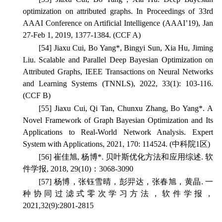
optimization on attributed graphs.
In Proceedings of 33rd
AAAI Conference on Artificial Intelligence
(AAAI’19), Jan
27-Feb 1, 2019, 1377-1384. (CCF A)
[54] Jiaxu Cui, Bo Yang*, Bingyi Sun, Xia Hu, Jiming
Liu. Scalable and Parallel Deep Bayesian Optimization on
Attributed Graphs,
IEEE Transactions on Neural Networks
and Learning Systems
(TNNLS), 2022, 33(1): 103-116.
(CCF B)
[55] Jiaxu Cui, Qi Tan, Chunxu Zhang, Bo Yang*. A
Novel Framework of Graph Bayesian Optimization and Its
Applications to Real-World Network Analysis.
Expert
System with Applications
, 2021, 170: 114524. (中科院1区)
[56] 崔佳旭, 杨博*. 贝叶斯优化方法和应用综述.
软
件学报
, 2018, 29(10)：3068-3090
[57] 杨博，张钰雪晴，彭羿达，张春旭，黄晶. 一
种协同过滤式零次学习方法，
软件学报
，
2021,32(9):2801-2815