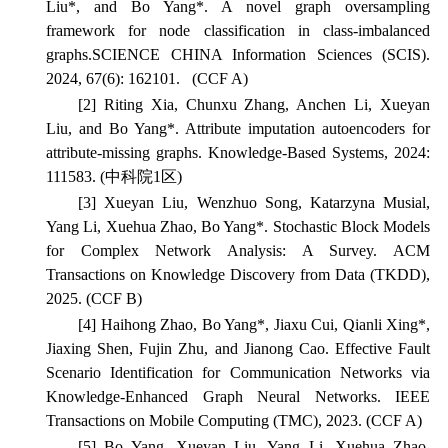
Liu*, and Bo Yang*. A novel graph oversampling
framework for node classification in class-imbalanced
graphs.
SCIENCE CHINA Information Sciences
(SCIS).
2024, 67(6): 162101.
(CCF A)
[2] Riting Xia, Chunxu Zhang, Anchen Li, Xueyan
Liu, and Bo Yang*. Attribute imputation autoencoders for
attribute-missing graphs.
Knowledge-Based Systems
, 2024:
111583. (中科院1区)
[3] Xueyan Liu, Wenzhuo Song, Katarzyna Musial,
Yang Li, Xuehua Zhao, Bo Yang*. Stochastic Block Models
for Complex Network Analysis: A Survey.
ACM
Transactions on Knowledge Discovery from Data
(TKDD),
2025. (CCF B)
[4] Haihong Zhao, Bo Yang*, Jiaxu Cui, Qianli Xing*,
Jiaxing Shen, Fujin Zhu, and Jianong Cao. Effective Fault
Scenario Identification for Communication Networks via
Knowledge-Enhanced Graph Neural Networks.
IEEE
Transactions on Mobile Computing
(TMC), 2023. (CCF A)
[5] Bo Yang, Xueyan Liu, Yang Li, Xuehua Zhao.