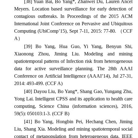
[38] Yuan Bai, Bo Yang*, Zhanwei Du, Lauren Ancel
Meyers. Location based surveillance for early detection of
contagious outbreaks.
In Proceedings of the 2015 ACM
International Joint Conference on Pervasive and Ubiquitous
Computing
(UbiComp’15), Sept 7-11, 2015: 77-80. （CCF
A）
[39] Bo Yang, Hua Guo, Yi Yang, Benyun Shi,
Xiaonong Zhou, Jiming Liu. Modeling and mining
spatiotemporal patterns of Infection risk from heterogeneous
data for active surveillance planning.
The 28th AAAI
Conference on Artificial Intelligence
(AAAI’14), Jul 27-31,
2014: 493-499. (CCF A)
[40] Dayou Liu, Bo Yang*, Shang Gao, Yungang Zhu,
Yong Lai. Intelligent CPSS and its application to health care
computing,
Science China (information sciences)
, 2016,
59(5): 050103:1-3. (CCF B)
[41] Bo Yang, Hongbin Pei, Hechang Chen, Jiming
Liu, Shang Xia. Modeling and mining spatiotemporal social
contact of metapopulation from heterogeneous data.
IEEE