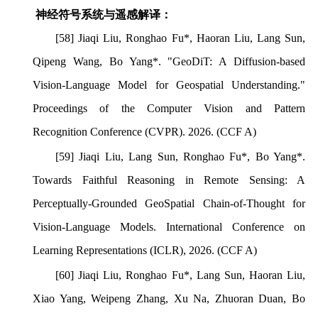
神经符号系统与遥感解译：
[58]
Jiaqi Liu, Ronghao Fu*, Haoran Liu, Lang Sun,
Qipeng Wang, Bo Yang*. "GeoDiT: A Diffusion-based
Vision-Language Model for Geospatial Understanding."
Proceedings of the Computer Vision and Pattern
Recognition Conference (CVPR). 2026. (CCF A)
[59] Jiaqi Liu, Lang Sun, Ronghao Fu*, Bo Yang*.
Towards Faithful Reasoning in Remote Sensing: A
Perceptually-Grounded GeoSpatial Chain-of-Thought for
Vision-Language Models. International Conference on
Learning Representations (ICLR), 2026.
(CCF A)
[60] Jiaqi Liu, Ronghao Fu*, Lang Sun, Haoran Liu,
Xiao Yang, Weipeng Zhang, Xu Na, Zhuoran Duan, Bo