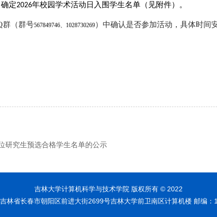
，确定
年校园学术活动日入围学生名单（见附件）。
202
6
Q群
（
群号
）
中确认是否参加活动，具体时间
567849746
、
1028730269
学位研究生预选合格学生名单的公示
吉林大学计算机科学与技术学院 版权所有 © 2022
吉林省长春市朝阳区前进大街2699号吉林大学前卫南区计算机楼 邮编：13