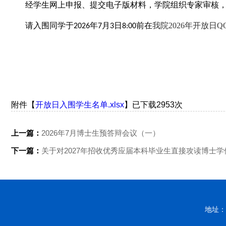
经学生网上申报、提交电子版材料，学院组织专家审核
请入围同学于
年
月
日
前在
我院
202
6
年开放日
Q
202
6
7
3
8:00
附件【
开放日入围学生名单.xlsx
】已下载
2953
次
上一篇：
2026年7月博士生预答辩会议（一）
下一篇：
关于对2027年招收优秀应届本科毕业生直接攻读博士
地址：