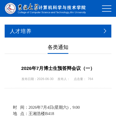
人才培养
各类通知
2026年7月博士生预答辩会议（一）
发布日期：2026-06-30
发布人：
点击量：
764
时
间：
2026
年
7
月
4
日
(
星期
六
)
，
9
:00
地
点：
王湘浩楼
B418