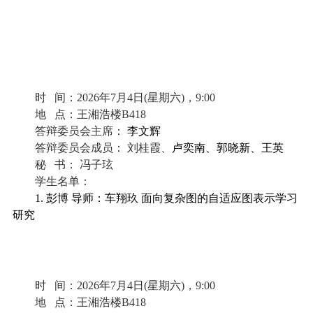
时
间：
2026
年
7
月
4
日
(
星期
六
)
，
9
:00
地
点：
王湘浩楼
B418
答辩委员会
主席
：
李文辉
答辩委员会成员：
刘桂霞、
卢奕南、郭晓新、王英
秘
书：
冯子玹
学生名单：
1. 彭博 导师：车翔玖 面向复杂图的自适应图表示学习
研究
时
间：
2026
年
7
月
4
日
(
星期
六
)
，
9
:00
地
点：
王湘浩楼
B418