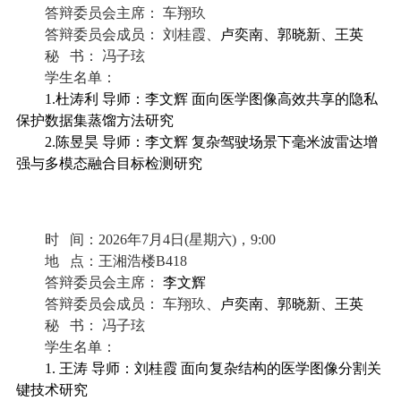
答辩委员会
主席
：
车翔玖
答辩委员会成员：
刘桂霞、
卢奕南、郭晓新、王英
秘
书：
冯子玹
学生名单：
1.杜涛利
导师：李文辉
面向医学图像高效共享的隐私
保护数据集蒸馏方法研究
2.陈昱昊 导师：李文辉 复杂驾驶场景下毫米波雷达增
强与多模态融合目标检测研究
时
间：
2026
年
7
月
4
日
(
星期
六
)
，
9
:00
地
点：
王湘浩楼
B418
答辩委员会
主席
：
李文辉
答辩委员会成员：
车翔玖、
卢奕南、郭晓新、王英
秘
书：
冯子玹
学生名单：
1. 王涛 导师：
刘桂霞
面向复杂结构的医学图像分割关
键技术研究