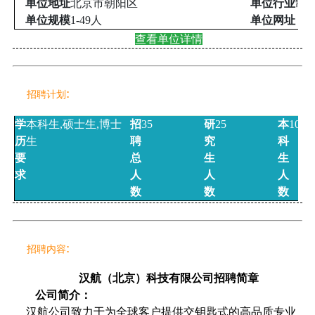
单位地址
北京市朝阳区
单位行业
制
单位规模
1-49人
单位网址
查看单位详情
:
招聘计划
学
本科生
,硕士生,博士
招
35
研
25
本
10
历
生
聘
究
科
要
总
生
生
求
人
人
人
数
数
数
:
招聘内容
汉航（北京）科技有限公司招聘简章
公司简介：
汉航公司致力于为全球客户提供交钥匙式的高品质专业