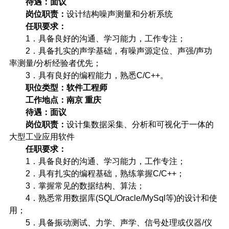
待遇：面议
岗位职责：
设计结构噪声测量和分析系统
任职要求：
1
．具备良好的沟通、学习能力，工作专注；
2
．具备扎实的声学基础，有噪声源定位、声强
/
声功
率测量
/
分析经验者优先；
3
．具有良好的编程能力，熟悉
C/C++
。
职位类型：软件工程师
工作地点：南京
重庆
待遇：面议
岗位职责：
设计集数据采集、分析和可视化于一体的
大型工业应用软件
任职要求：
1
．具备良好的沟通、学习能力，工作专注；
2
．具有扎实的编程基础，熟练掌握
C/C++
；
3
．掌握常见的数据结构、算法；
4
．熟悉常用数据库
(SQL/Oracle/MySql
等
)
的设计和使
用；
5
．具备振动测试、力学、声学、信号处理或仪器
/
仪