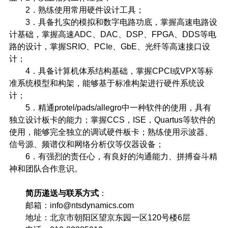
2
．熟练使用常用硬件设计工具；
3
．具备扎实的模拟和数字电路功底，掌握高速电路设
计基础，掌握高速
ADC
、
DAC
、
DSP
、
FPGA
、
DDS
等电
路的设计，掌握
SRIO
、
PCIe
、
GbE
、光纤等高速接口设
计；
4
．具备计算机体系结构基础，掌握
CPCI
或
VPX
等标
准系统模型和构架，能够基于标准构架进行硬件系统设
计；
5
．精通
protel/pads/allegro
中一种软件的使用，具有
独立设计板卡的能力；掌握
CCS
，
ISE
，
Quartus
等软件的
使用，能够完全独立的调试硬件板卡；熟练使用示波器、
信号源、频谱仪和网络分析仪等仪器设备；
6
．有强烈的责任心，有良好的沟通能力、拼搏奋斗精
神和团队合作意识。
简历递送与联系方式
：
邮箱：
info@ntsdynamics.com
地址：北京市朝阳区望京东园一区
120
号楼
6
层