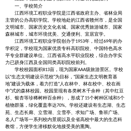
一、学校简介
江西环境工程职业学院是江西省政府主办、省林业局
主管的公办高职学院。学校地处的江西省赣州市，是全国
文明城市、国家历史文化名城、国家优秀旅游城市、国家
森林城市，城市环境优美、交通便利、宜居宜学。
江西环境工程职业学院创办于
年，经过
年的办
1953
69
学积淀，学校现为国家优质专科高职院校、中国特色高水
平专业群建设单位、江西省高水平职业院校，综合办学实
力已跻身江西及全国同类高职院校前列。
学校校园面积
亩，现为国家
级旅游景区。学校
813
AAA
以
“生态文明建设示范校”为目标，“国家生态文明教育基
地”建设为载体，着力打造“人在林中、林在校中、校在画
中”式的森林校园。校园里现有各类树木千余种（其中红豆
杉、银杏等珍稀树种百余种），形成了
个树种区域和
个
15
5
植物群落，绿化覆盖率达
。学校还建设有生态湖、生态
70%
苑、生态长廊、立雪湖、立雪亭、求知广场、鲁班广场、
名人广场等一系列校内景观以及全省高校中最大的生态科
教馆，方便学生潜移默化地接受美的熏陶。