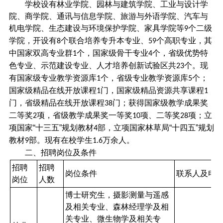
学校设有林业学院、园林与建筑学院、工业与设计学
院、商学院、通讯与信息学院、旅游与外语学院、汽车与
机电学院、生态建设与环境保护学院、家具学院等
个二级
9
学院，开设有
个联合培养专升本专业、
个高职专业，其
8
59
中国家双高专业群
个，国家级骨干专业
个，省级优势特
1
4
色专业、示范建设专业、人才培养创新试验区共
个。现
23
有国家级专业教学资源库
个，省级专业教学资源库
个；
1
5
国家级精品在线开放课程
门，国家级精品资源共享课程
1
1
门，省级精品在线开放课程
门；获得国家级教学成果奖
38
二等奖
项，省级教学成果奖一等奖
项、二等奖
项；立
2
10
28
项国家
“十三五”规划教材
部，立项国家林草局
“十四五”规划
4
教材
部。现有在校学生
万余人。
9
1.6
二、招聘岗位及条件
招聘
招聘
岗位条件
联系人及电
岗位
人数
博士研究生，摄影测量与遥感
及相关专业、森林经理学及相
关专业、微生物学及相关专