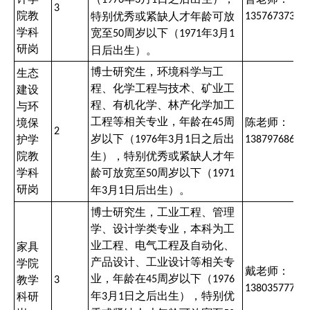
1976
3
1
3
院教
特别优秀或紧缺人才年龄可放
13576737399
学科
宽至
周岁以下（
年
月
50
1971
3
1
研岗
日后出生）。
博士研究生，环境科学与工
生态
程、化学工程与技术、矿业工
建设
程、有机化学、林产化学加工
与环
工程等相关专业，年龄在
周
陈老师：
境保
45
2
岁以下（
年
月
日之后出
护学
1976
3
1
13879768612
院教
生），特别优秀或紧缺人才年
学科
龄可放宽至
周岁以下（
50
1971
研岗
年
月
日后出生）。
3
1
博士研究生，工业工程、管理
学、设计学类专业，本科为工
业工程、电气工程及自动化、
家具
产品设计、工业设计等相关专
学院
戴老师：
业，年龄在
周岁以下（
教学
45
1976
3
13803577750
年
月
日之后出生），特别优
科研
3
1