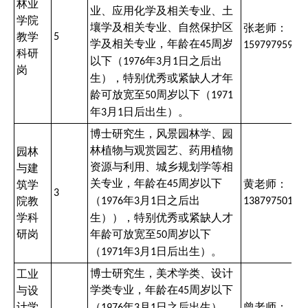
林业
业、应用化学及相关专业、土
学院
壤学及相关专业、自然保护区
张老师：
教学
5
学及相关专业，年龄在
周岁
45
15979795910
科研
以下（
年
月
日之后出
1976
3
1
岗
生），特别优秀或紧缺人才年
龄可放宽至
周岁以下（
50
1971
年
月
日后出生）。
3
1
博士研究生，风景园林学、园
林植物与观赏园艺、药用植物
园林
资源与利用、城乡规划学等相
与建
关专业，年龄在
周岁以下
黄老师：
筑学
45
3
（
年
月
日之后出
院教
1976
3
1
13879750103
学科
生）），特别优秀或紧缺人才
研岗
年龄可放宽至
周岁以下
50
（
年
月
日后出生）。
1971
3
1
博士研究生，美术学类、设计
工业
学类专业，年龄在
周岁以下
与设
45
计学
（
年
月
日之后出生），
曾老师：