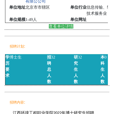
有限公公司
单位地址
北京市市辖区
单位行业
信息传输、软
技术服务业
单位规模
1-49人
单位网址
查看单位详情
:
招聘计划
学
博士生
招
32
研
32
本
0
历
聘
究
科
要
总
生
生
求
人
人
人
数
数
数
:
招聘内容
江西环境工程职业学院
年博士研究生招聘
2022