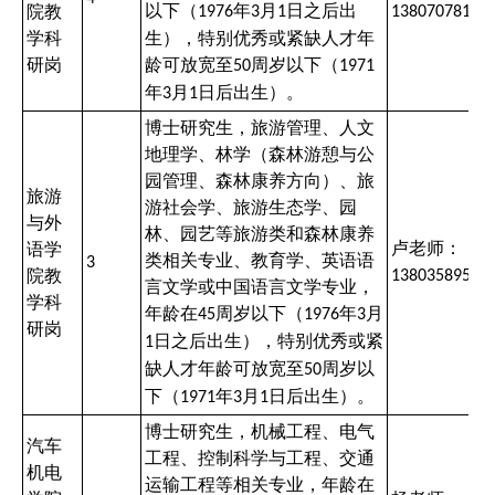
以下（
年
月
日之后出
院教
1976
3
1
13807078125
学科
生），特别优秀或紧缺人才年
研岗
龄可放宽至
周岁以下（
50
1971
年
月
日后出生）。
3
1
博士研究生，旅游管理、人文
地理学、林学（森林游憩与公
园管理、森林康养方向）、旅
旅游
游社会学、旅游生态学、园
与外
林、园艺等旅游类和森林康养
卢老师：
语学
类相关专业、教育学、英语语
3
院教
13803589511
言文学或中国语言文学专业，
学科
年龄在
周岁以下（
年
月
45
1976
3
研岗
日之后出生），特别优秀或紧
1
缺人才年龄可放宽至
周岁以
50
下（
年
月
日后出生）。
1971
3
1
博士研究生，机械工程、电气
汽车
工程、控制科学与工程、交通
机电
运输工程等相关专业，年龄在