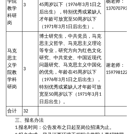
学院
杨老师：
周岁以下（
年
月
日之
45
1976
3
1
3
教学
13707079354
后出生），特别优秀或紧缺人
科研
才年龄可放宽至
周岁以下
50
岗
（
年
月
日后出生）。
1971
3
1
博士研究生，中共党员，马克
思主义哲学、马克思主义理论
等专业，研究方向为红色文化
马克
研究、中共党史、中国近现代
思主
问题研究、马克思主义中国化
义学
谢老师：
3
的优先，年龄在
周岁以下
院教
45
15979812221
学科
（
年
月
日之后出生），
1976
3
1
研岗
特别优秀或紧缺人才年龄可放
宽至
周岁以下（
年
月
50
1971
3
1
日后出生）。
合计
32
三、报名办法
报名时间：公告发布之日起至岗位招满为止。
1.