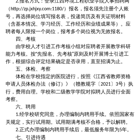
报名方式：登录江西环境工程职业学院人事招聘网
2.
（
）报名，报名须先注册个人账
http://zp.jxhjxy.com:1180/
号，再选择岗位填写报名表，投递简历及有关证明材料
（含基本情况、学习经历、工作经历和业绩成果等）。应
聘者每人限报一个岗位，报考多个岗位视为无效报名。
四、考核
由学校人才引进工作考核小组对应聘者开展教学科研
能力考核。按
“先报名、先考核”原则及时开展博士引进工
作，根据综合评定结果确定是否录用，直至招满为止。
五、体检、考察
体检在学校指定的医院进行，按照《江西省教师资格
申请人员体检办法（修订）》（赣教规字〔
〕
号）执
2021
3
行，费用自理。学校和二级教学学院对拟聘人员进行全面
考察。
六、聘用
经学校研究同意，办理编制内聘用手续。依照国家有
1.
关规定，实行试用期。试用期满考核不合格，予以解聘。
正式办理编制内聘用手续后，最低服务年限为
年。
2.
5
七、引进待遇