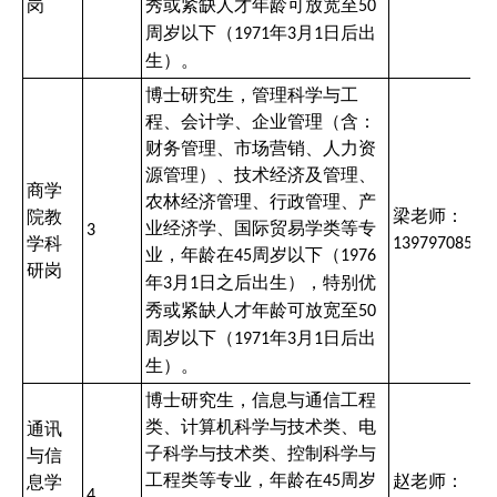
岗
秀或紧缺人才年龄可放宽至
50
周岁以下（
年
月
日后出
1971
3
1
生）。
博士研究生，管理科学与工
程、会计学、企业管理（含：
财务管理、市场营销、人力资
源管理）、技术经济及管理、
商学
农林经济管理、行政管理、产
梁老师：
院教
业经济学、国际贸易学类等专
3
学科
13979708598
业，年龄在
周岁以下（
45
1976
研岗
年
月
日之后出生），特别优
3
1
秀或紧缺人才年龄可放宽至
50
周岁以下（
年
月
日后出
1971
3
1
生）。
博士研究生，信息与通信工程
类、计算机科学与技术类、电
通讯
子科学与技术类、控制科学与
与信
工程类等专业，年龄在
周岁
赵老师：
息学
45
4