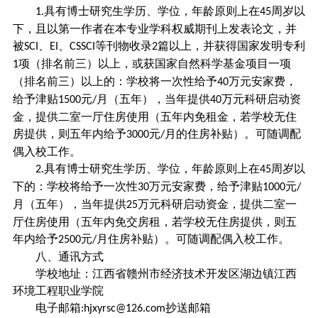
具有博士研究生学历、学位，年龄原则上在
周岁以
1.
45
下，且以第一作者在本专业学科权威期刊上发表论文，并
被
、
、
等刊物收录
篇以上，并获得国家发明专利
SCI
EI
CSSCI
2
项（排名前三）以上，或获国家自然科学基金项目一项
1
（排名前三）以上的：学校将一次性给予
万元安家费，
40
给予津贴
元
月（五年），当年提供
万元科研启动资
1500
/
40
金，提供二室一厅住房使用（五年内免租金，若学校无住
房提供，则五年内给予
元
月的住房补贴）。可随调配
3000
/
偶入校工作。
具有博士研究生学历、学位，年龄原则上在
周岁以
2.
45
下的：学校将给予一次性
万元安家费，给予津贴
元
30
1000
/
月（五年），当年提供
万元科研启动资金，提供二室一
25
厅住房使用（五年内免交房租，若学校无住房提供，则五
年内给予
元
月住房补贴）。可随调配偶入校工作。
2500
/
八、通讯方式
学校地址：江西省赣州市经济技术开发区湖边镇江西
环境工程职业学院
电子邮箱
抄送邮箱
:hjxyrsc@126.com