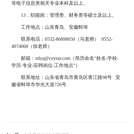
等电子信息类相关专业本科及以上。
13
．职能岗：管理类、财务类等硕士及以上。
工作地点：山东青岛、安徽蚌埠
联系电话：
0532-86898650
（马老师）
0552-
4074068
（徐老师）
邮箱：
zdyq@ceyear.com
（简历命名“姓名
-
学校
-
学历
-
专业
-
应聘岗位
-
工作地点”）
联系地址：山东省青岛市黄岛区香江路
98
号
安
徽省蚌埠市华光大道
726
号