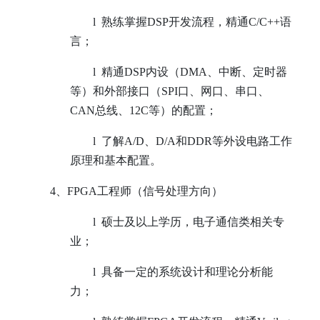
l
熟练掌握DSP开发流程，精通C/C++语
言；
l
精通DSP内设（DMA、中断、定时器
等）和外部接口（SPI口、网口、串口、
CAN总线、12C等）的配置；
l
了解A/D、D/A和DDR等外设电路工作
原理和基本配置。
4
、
FPGA
工程师（信号处理方向）
l
硕士及以上学历，电子通信类相关专
业；
l
具备一定的系统设计和理论分析能
力；