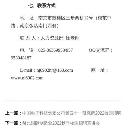
七、联系方式
地
址：南京市鼓楼区三步两桥
12
号（模范中
路，南京饭店南门西侧）
联
系
人：人力资源部
徐老师
电
话：
025-86369958/957 QQ
交流群：
953048187
E-mail
：
nj6902hr@163.com
网
址：
www.nj6902.com
上一篇：
中国电子科技集团公司第四十一研究所2022校园招聘
下一篇：
赫比国际制造业2022秋季校园招聘宣讲会