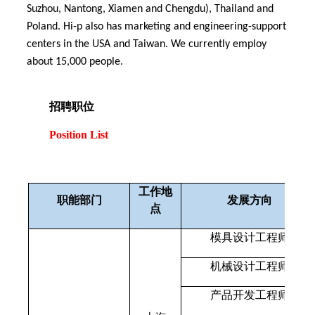
Suzhou, Nantong, Xiamen and Chengdu), Thailand and
Poland. Hi-p also has marketing and engineering-support
centers in the USA and Taiwan. We currently employ
about 15,000 people.
招聘职位
Position List
工作地
职能部门
发展方向
点
模具设计工程师
机械设计工程师
产品开发工程师