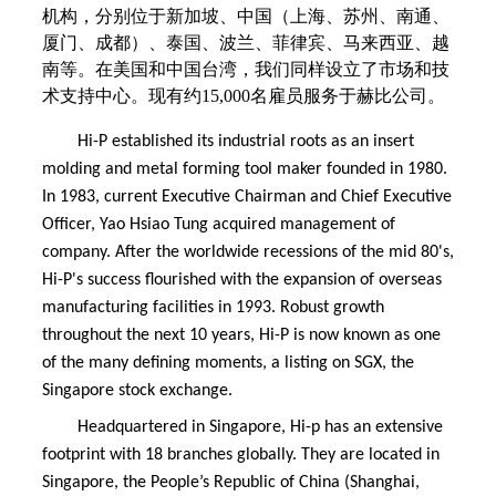
机构，分别位于新加坡、中国（上海、苏州、南通、
厦门、成都）、泰国、波兰、菲律宾、马来西亚、越
南等。在美国和中国台湾，我们同样设立了市场和技
术支持中心。现有约
15,000
名雇员服务于赫比公司。
Hi-P established its industrial roots as an insert
molding and metal forming tool maker founded in 1980.
In 1983, current Executive Chairman and Chief Executive
Officer, Yao Hsiao Tung acquired management of
company. After the worldwide recessions of the mid 80's,
Hi-P's success flourished with the expansion of overseas
manufacturing facilities in 1993. Robust growth
throughout the next 10 years, Hi-P is now known as one
of the many defining moments, a listing on SGX, the
Singapore stock exchange.
Headquartered in Singapore, Hi-p has an extensive
footprint with 18 branches globally. They are located in
Singapore, the People’s Republic of China (Shanghai,